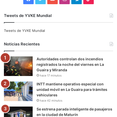
a
w
o
n
e
i
Tweets de YVKE Mundial
c
i
u
s
l
k
e
t
T
t
e
T
Tweets de YVKE Mundial
b
t
u
a
g
o
Noticias Recientes
o
e
b
g
r
k
Autoridades controlan dos incendios
o
r
e
r
a
registrados la noche del viernes en La
Guaira y Miranda
k
a
m
hace 17 minutos
m
INTT mantiene operativo especial con
unidad móvil en La Guaira para trámites
vehiculares
hace 42 minutos
Se estrena parada inteligente de pasajeros
en la ciudad de Maturín