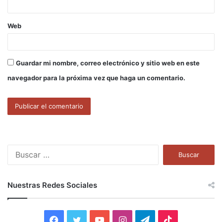
Web
Guardar mi nombre, correo electrónico y sitio web en este
navegador para la próxima vez que haga un comentario.
B
u
s
c
Nuestras Redes Sociales
a
r
:
F
T
Y
I
T
T