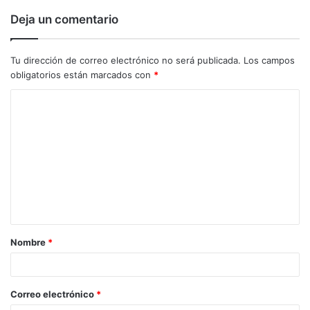
Deja un comentario
Tu dirección de correo electrónico no será publicada.
Los campos
obligatorios están marcados con
*
C
o
m
e
n
t
a
Nombre
*
r
i
o
Correo electrónico
*
*