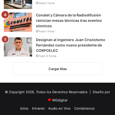
hace 1 hora
Conatel y Cámara de la Radiodifusión
reinician mesas técnicas tras eventos
sísmicos
hace 1 hora
Designan al ingeniero Juan Crisóstomo
Fernández como nuevo presidente de
CORPOELEC
hace 3 horas
Cargar Mas
© Copyright 2026, Todos los Derechos Reservados | Diseño por
WGdigital
Inicio
Intranet
Audio en Vivo
Contáctenos