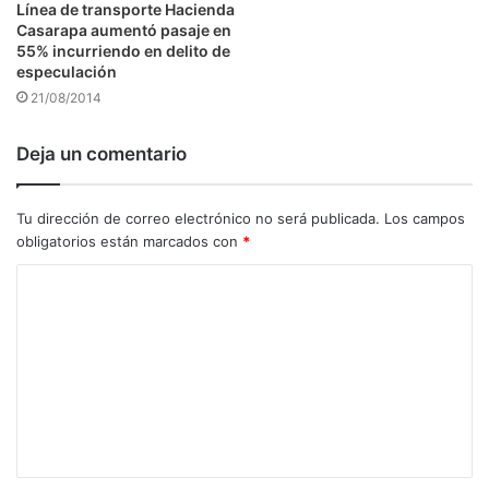
Línea de transporte Hacienda
Casarapa aumentó pasaje en
55% incurriendo en delito de
especulación
21/08/2014
Deja un comentario
Tu dirección de correo electrónico no será publicada.
Los campos
obligatorios están marcados con
*
C
o
m
e
n
t
a