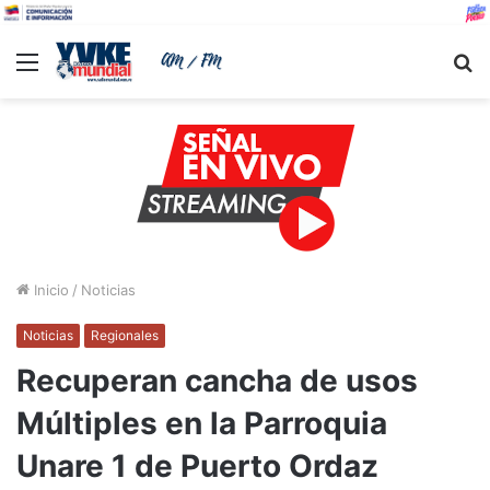
Menu
B
Inicio
/
Noticias
Noticias
Regionales
Recuperan cancha de usos
Múltiples en la Parroquia
Unare 1 de Puerto Ordaz