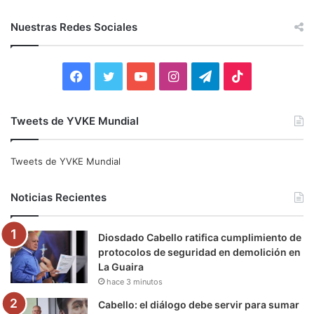
s
c
Nuestras Redes Sociales
a
r
:
F
T
Y
I
T
T
a
w
o
n
e
i
Tweets de YVKE Mundial
c
i
u
s
l
k
e
t
T
t
e
T
Tweets de YVKE Mundial
b
t
u
a
g
o
Noticias Recientes
o
e
b
g
r
k
Diosdado Cabello ratifica cumplimiento de
o
r
e
r
a
protocolos de seguridad en demolición en
La Guaira
k
a
m
hace 3 minutos
m
Cabello: el diálogo debe servir para sumar