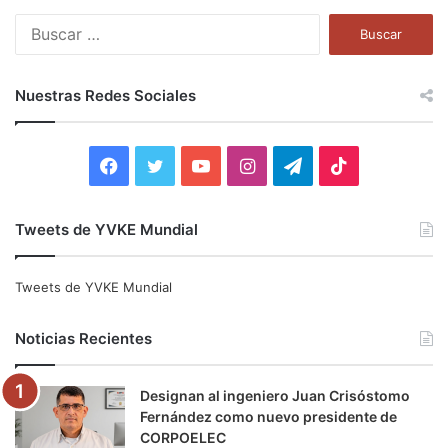
B
u
s
c
Nuestras Redes Sociales
a
r
:
F
T
Y
I
T
T
a
w
o
n
e
i
Tweets de YVKE Mundial
c
i
u
s
l
k
e
t
T
t
e
T
Tweets de YVKE Mundial
b
t
u
a
g
o
Noticias Recientes
o
e
b
g
r
k
Designan al ingeniero Juan Crisóstomo
o
r
e
r
a
Fernández como nuevo presidente de
CORPOELEC
k
a
m