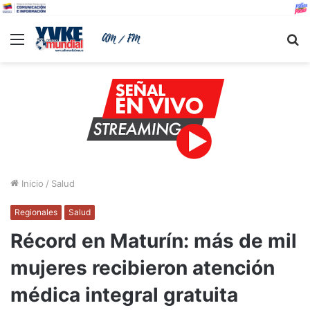
Menu
B
Inicio
/
Salud
Regionales
Salud
Récord en Maturín: más de mil
mujeres recibieron atención
médica integral gratuita