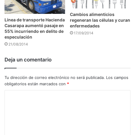
Cambios alimenticios
Línea de transporte Hacienda
regeneran las células y curan
Casarapa aumentó pasaje en
enfermedades
55% incurriendo en delito de
17/09/2014
especulación
21/08/2014
Deja un comentario
Tu dirección de correo electrónico no será publicada.
Los campos
obligatorios están marcados con
*
C
o
m
e
n