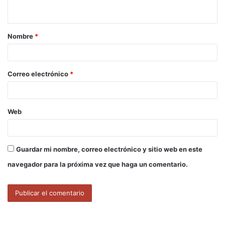
t
a
Nombre
*
r
i
o
Correo electrónico
*
*
Web
Guardar mi nombre, correo electrónico y sitio web en este
navegador para la próxima vez que haga un comentario.