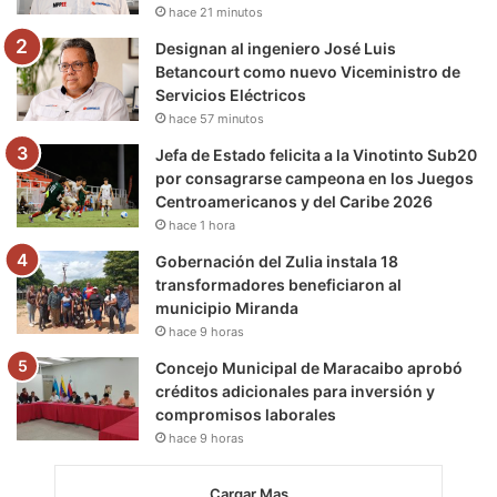
hace 21 minutos
m
Designan al ingeniero José Luis
Betancourt como nuevo Viceministro de
Servicios Eléctricos
hace 57 minutos
Jefa de Estado felicita a la Vinotinto Sub20
por consagrarse campeona en los Juegos
Centroamericanos y del Caribe 2026
hace 1 hora
Gobernación del Zulia instala 18
transformadores beneficiaron al
municipio Miranda
hace 9 horas
Concejo Municipal de Maracaibo aprobó
créditos adicionales para inversión y
compromisos laborales
hace 9 horas
Cargar Mas