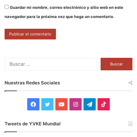
Guardar mi nombre, correo electrónico y sitio web en este
navegador para la próxima vez que haga un comentario.
B
u
s
c
Nuestras Redes Sociales
a
r
:
F
T
Y
I
T
T
a
w
o
n
e
i
Tweets de YVKE Mundial
c
i
u
s
l
k