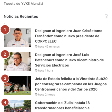
e
t
T
t
e
T
Tweets de YVKE Mundial
b
t
u
a
g
o
Noticias Recientes
o
e
b
g
r
k
Designan al ingeniero Juan Crisóstomo
o
r
e
r
a
Fernández como nuevo presidente de
CORPOELEC
k
a
m
hace 42 minutos
m
Designan al ingeniero José Luis
Betancourt como nuevo Viceministro de
Servicios Eléctricos
hace 1 hora
Jefa de Estado felicita a la Vinotinto Sub20
por consagrarse campeona en los Juegos
Centroamericanos y del Caribe 2026
hace 2 horas
Gobernación del Zulia instala 18
transformadores beneficiaron al