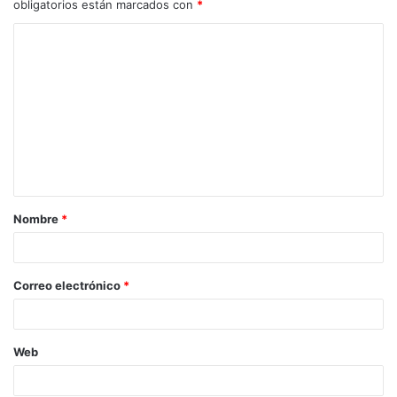
obligatorios están marcados con
*
C
o
m
e
n
t
a
Nombre
*
r
i
o
Correo electrónico
*
*
Web