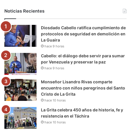
b
t
u
a
g
o
Noticias Recientes
o
e
b
g
r
k
Diosdado Cabello ratifica cumplimiento de
o
r
e
r
a
protocolos de seguridad en demolición en
La Guaira
k
a
m
hace 9 horas
m
Cabello: el diálogo debe servir para sumar
por Venezuela y preservar la paz
hace 9 horas
Monseñor Lisandro Rivas comparte
encuentro con niños peregrinos del Santo
Cristo de La Grita
hace 10 horas
La Grita celebra 450 años de historia, fe y
resistencia en el Táchira
hace 10 horas