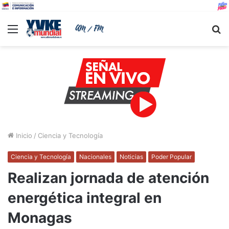
Menu
B
Inicio
/
Ciencia y Tecnología
Ciencia y Tecnología
Nacionales
Noticias
Poder Popular
Realizan jornada de atención
energética integral en
Monagas