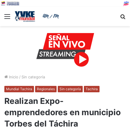
Menu
B
Inicio
/
Sin categoría
Mundial Tachira
Regionales
Sin categoría
Tachira
Realizan Expo-
emprendedores en municipio
Torbes del Táchira