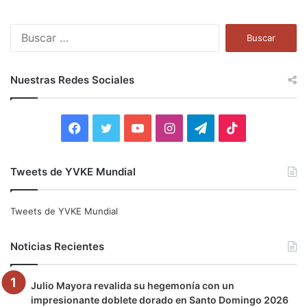
B
u
s
c
Nuestras Redes Sociales
a
r
:
F
T
Y
I
T
T
a
w
o
n
e
i
Tweets de YVKE Mundial
c
i
u
s
l
k
e
t
T
t
e
T
Tweets de YVKE Mundial
b
t
u
a
g
o
Noticias Recientes
o
e
b
g
r
k
Julio Mayora revalida su hegemonía con un
o
r
e
r
a
impresionante doblete dorado en Santo Domingo 2026