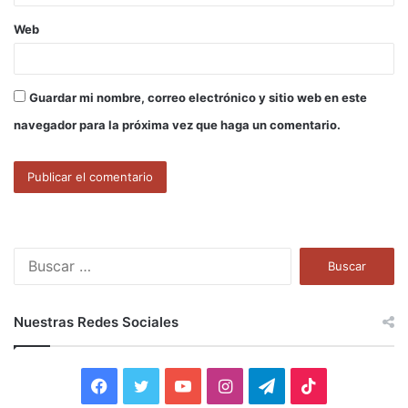
Web
Guardar mi nombre, correo electrónico y sitio web en este
navegador para la próxima vez que haga un comentario.
B
u
s
c
Nuestras Redes Sociales
a
r
:
F
T
Y
I
T
T