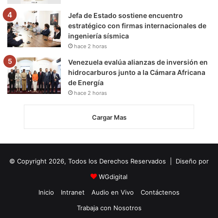
Jefa de Estado sostiene encuentro
estratégico con firmas internacionales de
ingeniería sísmica
hace 2 horas
Venezuela evalúa alianzas de inversión en
hidrocarburos junto a la Cámara Africana
de Energía
hace 2 horas
Cargar Mas
© Copyright 2026, Todos los Derechos Reservados | Diseño por
WGdigital
Inicio
Intranet
Audio en Vivo
Contáctenos
Trabaja con Nosotros