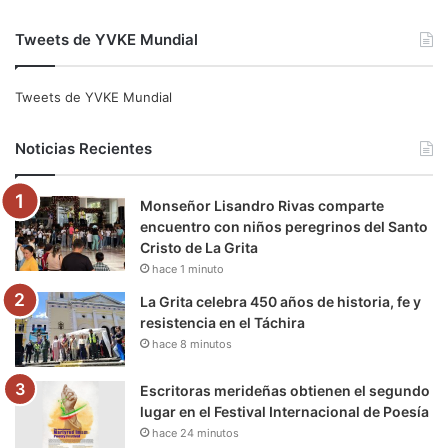
a
w
o
n
e
i
Tweets de YVKE Mundial
c
i
u
s
l
k
e
t
T
t
e
T
Tweets de YVKE Mundial
b
t
u
a
g
o
Noticias Recientes
o
e
b
g
r
k
Monseñor Lisandro Rivas comparte
o
r
e
r
a
encuentro con niños peregrinos del Santo
Cristo de La Grita
k
a
m
hace 1 minuto
m
La Grita celebra 450 años de historia, fe y
resistencia en el Táchira
hace 8 minutos
Escritoras merideñas obtienen el segundo
lugar en el Festival Internacional de Poesía
hace 24 minutos