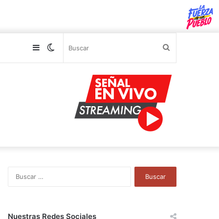
Sidebar
Switch
Buscar
skin
B
u
s
c
a
Nuestras Redes Sociales