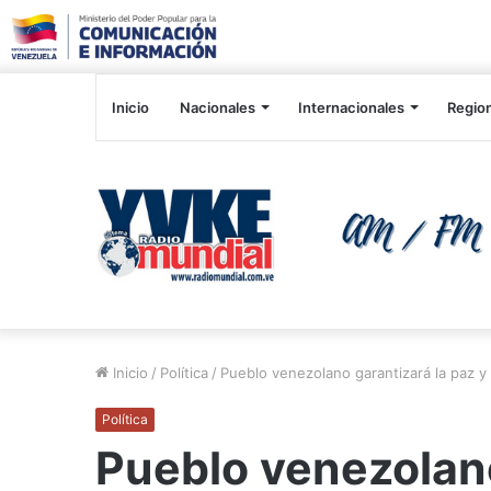
Inicio
Nacionales
Internacionales
Regio
Inicio
/
Política
/
Pueblo venezolano garantizará la paz y
Política
Pueblo venezolano