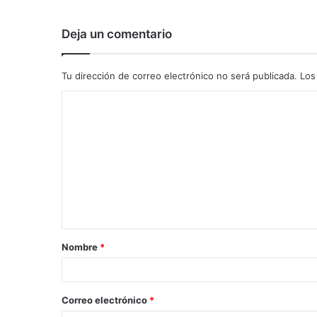
Deja un comentario
Tu dirección de correo electrónico no será publicada.
Los
C
o
m
e
n
t
a
Nombre
*
r
i
o
Correo electrónico
*
*