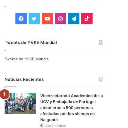
r
:
F
T
Y
I
T
T
a
w
o
n
e
i
c
i
u
s
l
k
Tweets de YVKE Mundial
e
t
T
t
e
T
Tweets de YVKE Mundial
b
t
u
a
g
o
o
e
b
g
r
k
Noticias Recientes
o
r
e
r
a
Vicerrectorado Académico de la
k
a
m
UCV y Embajada de Portugal
atendieron a 500 personas
m
afectadas por los sismos en
Naiguatá
hace 2 minutos