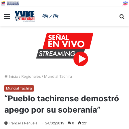
Menu
B
Inicio
/
Regionales
/
Mundial Tachira
Mundial Tachira
“Pueblo tachirense demostró
apego por su soberanía”
Francelis Penuela
24/02/2019
0
221