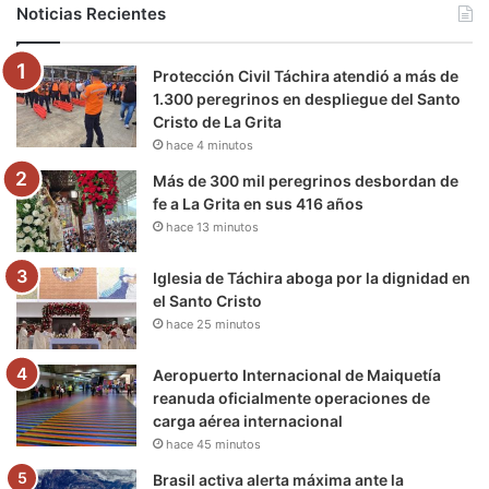
Noticias Recientes
o
e
b
g
r
k
Protección Civil Táchira atendió a más de
o
r
e
r
a
1.300 peregrinos en despliegue del Santo
Cristo de La Grita
k
a
m
hace 4 minutos
m
Más de 300 mil peregrinos desbordan de
fe a La Grita en sus 416 años
hace 13 minutos
Iglesia de Táchira aboga por la dignidad en
el Santo Cristo
hace 25 minutos
Aeropuerto Internacional de Maiquetía
reanuda oficialmente operaciones de
carga aérea internacional
hace 45 minutos
Brasil activa alerta máxima ante la