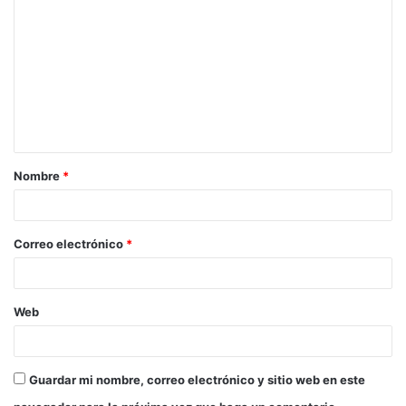
o
m
e
n
t
a
Nombre
*
r
i
o
Correo electrónico
*
*
Web
Guardar mi nombre, correo electrónico y sitio web en este