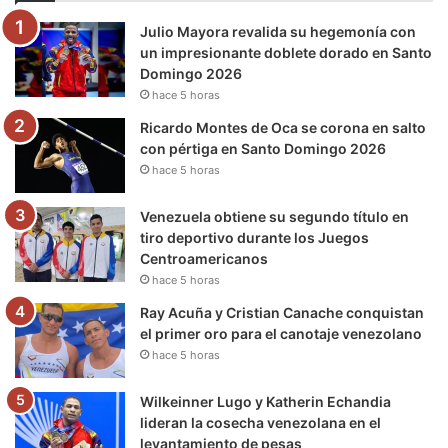
o
e
b
g
r
k
Julio Mayora revalida su hegemonía con
o
r
e
r
a
un impresionante doblete dorado en Santo
Domingo 2026
k
a
m
hace 5 horas
m
Ricardo Montes de Oca se corona en salto
con pértiga en Santo Domingo 2026
hace 5 horas
Venezuela obtiene su segundo título en
tiro deportivo durante los Juegos
Centroamericanos
hace 5 horas
Ray Acuña y Cristian Canache conquistan
el primer oro para el canotaje venezolano
hace 5 horas
Wilkeinner Lugo y Katherin Echandia
lideran la cosecha venezolana en el
levantamiento de pesas