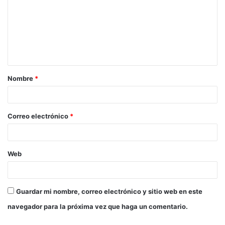
m
e
n
t
a
Nombre
*
r
i
o
Correo electrónico
*
*
Web
Guardar mi nombre, correo electrónico y sitio web en este
navegador para la próxima vez que haga un comentario.