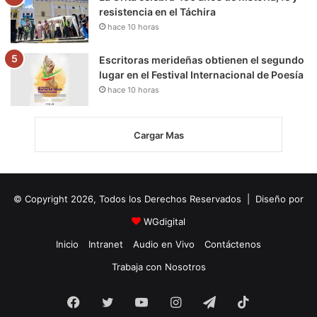
resistencia en el Táchira
hace 10 horas
Escritoras merideñas obtienen el segundo
lugar en el Festival Internacional de Poesía
hace 10 horas
Cargar Mas
© Copyright 2026, Todos los Derechos Reservados | Diseño por
WGdigital
Inicio
Intranet
Audio en Vivo
Contáctenos
Trabaja con Nosotros
Facebook
Twitter
YouTube
Instagram
Telegram
TikTok