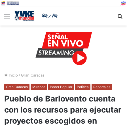
Menu
B
Inicio
/
Gran Caracas
Gran Caracas
Miranda
Poder Popular
Política
Reportajes
Pueblo de Barlovento cuenta
con los recursos para ejecutar
proyectos escogidos en