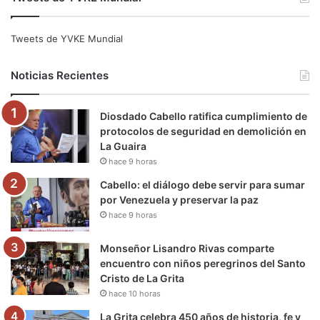
c
i
u
s
l
k
e
t
T
t
e
T
Tweets de YVKE Mundial
b
t
u
a
g
o
Noticias Recientes
o
e
b
g
r
k
Diosdado Cabello ratifica cumplimiento de
o
r
e
r
a
protocolos de seguridad en demolición en
La Guaira
k
a
m
hace 9 horas
m
Cabello: el diálogo debe servir para sumar
por Venezuela y preservar la paz
hace 9 horas
Monseñor Lisandro Rivas comparte
encuentro con niños peregrinos del Santo
Cristo de La Grita
hace 10 horas
La Grita celebra 450 años de historia, fe y