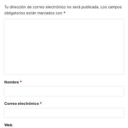
Tu dirección de correo electrónico no será publicada.
Los campos
obligatorios están marcados con
*
C
o
m
e
n
t
a
Nombre
*
r
i
o
Correo electrónico
*
*
Web