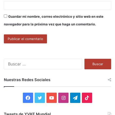
Guardar mi nombre, correo electrónico y sitio web en este
navegador para la próxima vez que haga un comentario.
B
u
s
c
Nuestras Redes Sociales
a
r
:
F
T
Y
I
T
T
a
w
o
n
e
i
Tweets de YVKE Mundial