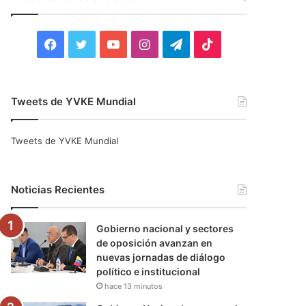
r
:
F
T
Y
I
T
T
a
w
o
n
e
i
c
i
u
s
l
k
Tweets de YVKE Mundial
e
t
T
t
e
T
Tweets de YVKE Mundial
b
t
u
a
g
o
o
e
b
g
r
k
Noticias Recientes
o
r
e
r
a
Gobierno nacional y sectores
k
a
m
de oposición avanzan en
nuevas jornadas de diálogo
m
político e institucional
hace 13 minutos