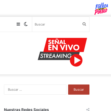
Sidebar
Switch
Buscar
skin
B
u
s
c
a
Nuestras Redes Sociales