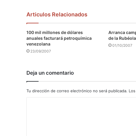
Articulos Relacionados
100 mil millones de dólares
Arranca camp
anuales facturará petroquímica
de la Rubéola
venezolana
01/10/2007
23/09/2007
Deja un comentario
Tu dirección de correo electrónico no será publicada.
Los
C
o
m
e