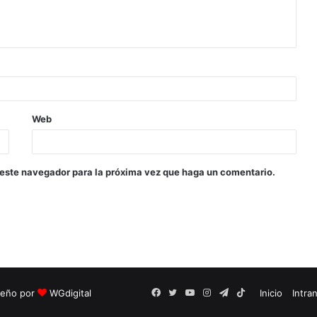
Web
 este navegador para la próxima vez que haga un comentario.
seño por
WGdigital
Facebook
Twitter
YouTube
Instagram
Telegram
TikTok
Inicio
Intra