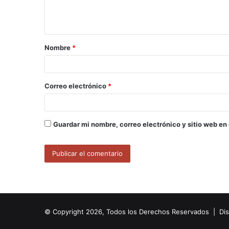
n
t
a
Nombre
*
r
i
o
Correo electrónico
*
*
Guardar mi nombre, correo electrónico y sitio web en
© Copyright 2026, Todos los Derechos Reservados | Di