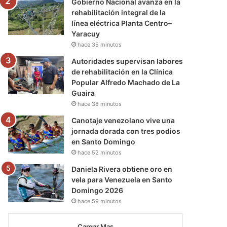
Gobierno Nacional avanza en la
rehabilitación integral de la
línea eléctrica Planta Centro–
Yaracuy
hace 35 minutos
Autoridades supervisan labores
de rehabilitación en la Clínica
Popular Alfredo Machado de La
Guaira
hace 38 minutos
Canotaje venezolano vive una
jornada dorada con tres podios
en Santo Domingo
hace 52 minutos
Daniela Rivera obtiene oro en
vela para Venezuela en Santo
Domingo 2026
hace 59 minutos
Cargar Mas