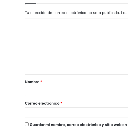
Tu dirección de correo electrónico no será publicada.
Los
C
o
m
e
n
t
a
Nombre
*
r
i
o
Correo electrónico
*
*
Guardar mi nombre, correo electrónico y sitio web en