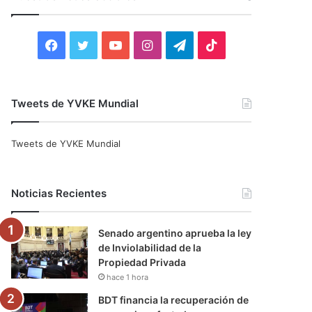
r
:
F
T
Y
I
T
T
a
w
o
n
e
i
c
i
u
s
l
k
Tweets de YVKE Mundial
e
t
T
t
e
T
Tweets de YVKE Mundial
b
t
u
a
g
o
o
e
b
g
r
k
Noticias Recientes
o
r
e
r
a
Senado argentino aprueba la ley
k
a
m
de Inviolabilidad de la
Propiedad Privada
m
hace 1 hora
BDT financia la recuperación de