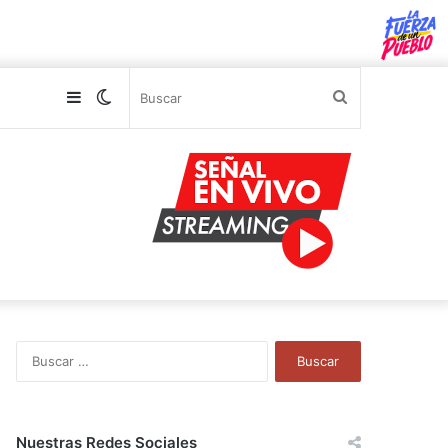
Sidebar
Switch
Buscar
skin
B
u
s
c
a
Nuestras Redes Sociales