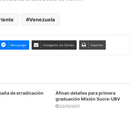
riente
Venezuela
Messenger
Compartir via Correo
Imprimir
aña de erradicación
Afinan detalles para primera
graduación Misión Sucre-UBV
02/10/2007