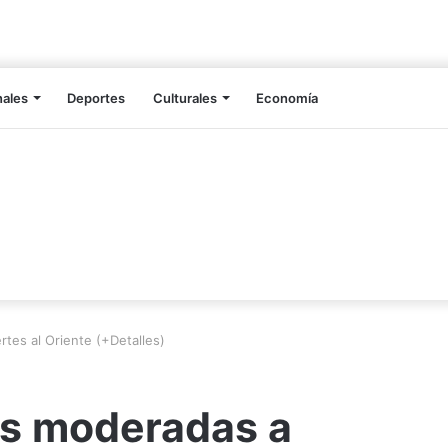
nales
Deportes
Culturales
Economía
rtes al Oriente (+Detalles)
as moderadas a