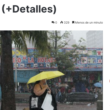
 (+Detalles)
0
329
Menos de un minuto