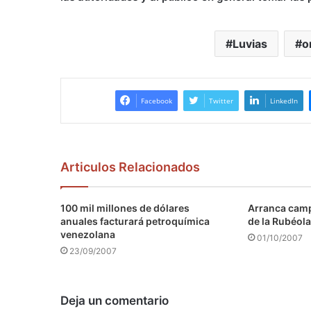
Luvias
o
Facebook
Twitter
LinkedIn
Articulos Relacionados
100 mil millones de dólares
Arranca camp
anuales facturará petroquímica
de la Rubéola
venezolana
01/10/2007
23/09/2007
Deja un comentario