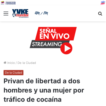
Menu
B
Inicio
/
De la Ciudad
De la Ciudad
Privan de libertad a dos
hombres y una mujer por
tráfico de cocaína