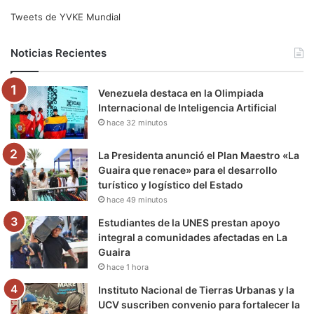
e
t
T
t
e
T
Tweets de YVKE Mundial
b
t
u
a
g
o
Noticias Recientes
o
e
b
g
r
k
Venezuela destaca en la Olimpiada
o
r
e
r
a
Internacional de Inteligencia Artificial
hace 32 minutos
k
a
m
m
La Presidenta anunció el Plan Maestro «La
Guaira que renace» para el desarrollo
turístico y logístico del Estado
hace 49 minutos
Estudiantes de la UNES prestan apoyo
integral a comunidades afectadas en La
Guaira
hace 1 hora
Instituto Nacional de Tierras Urbanas y la
UCV suscriben convenio para fortalecer la