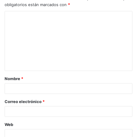
obligatorios están marcados con
*
C
o
m
e
n
t
a
Nombre
*
r
i
o
Correo electrónico
*
*
Web