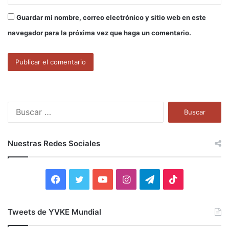
Guardar mi nombre, correo electrónico y sitio web en este
navegador para la próxima vez que haga un comentario.
B
u
s
c
Nuestras Redes Sociales
a
r
:
F
T
Y
I
T
T
a
w
o
n
e
i
Tweets de YVKE Mundial
c
i
u
s
l
k