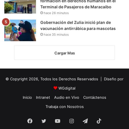
formación en derechos humanos en el
Terminal de Pasajeros de Maracaibo
hace 26 minutos
Gobernación del Zulia inició plan de
vacunación antirrábica para mascotas
hace 35 minutos
Cargar Mas
© Copyright 2026, Todos los Derechos Reservados | Diseño por
WGdigital
Inicio
Intranet
Audio en Vivo
Contáctenos
Trabaja con Nosotros
Facebook
Twitter
YouTube
Instagram
Telegram
TikTok