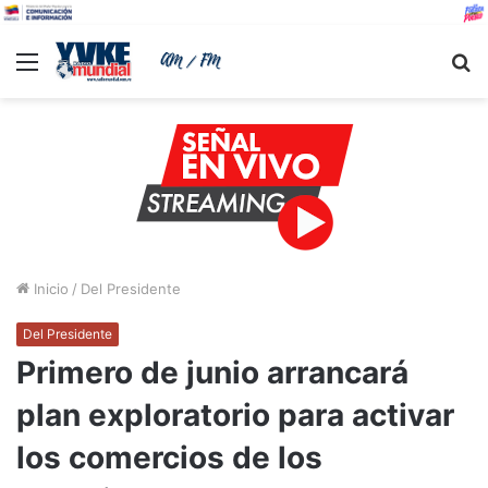
Menu
B
Inicio
/
Del Presidente
Del Presidente
Primero de junio arrancará
plan exploratorio para activar
los comercios de los