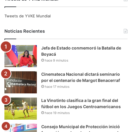
c
i
u
s
l
k
e
t
T
t
e
T
Tweets de YVKE Mundial
b
t
u
a
g
o
Noticias Recientes
o
e
b
g
r
k
Jefa de Estado conmemoró la Batalla de
o
r
e
r
a
Boyacá
hace 9 minutos
k
a
m
m
Cinemateca Nacional dictará seminario
por el centenario de Margot Benacerraf
hace 17 minutos
La Vinotinto clasifica a la gran final del
fútbol en los Juegos Centroamericanos
hace 19 minutos
Consejo Municipal de Protección inició