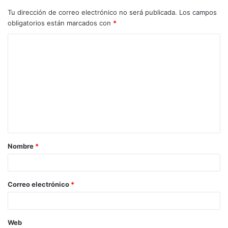
Tu dirección de correo electrónico no será publicada.
Los campos
obligatorios están marcados con
*
C
o
m
e
n
t
a
Nombre
*
r
i
o
Correo electrónico
*
*
Web