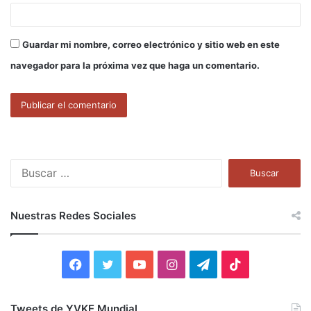
Guardar mi nombre, correo electrónico y sitio web en este
navegador para la próxima vez que haga un comentario.
B
u
s
c
Nuestras Redes Sociales
a
r
:
F
T
Y
I
T
T
a
w
o
n
e
i
Tweets de YVKE Mundial