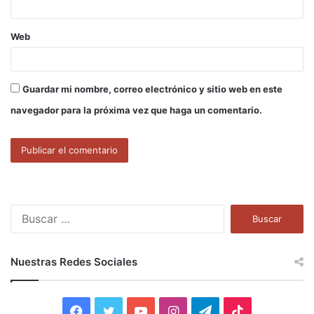
Web
Guardar mi nombre, correo electrónico y sitio web en este
navegador para la próxima vez que haga un comentario.
B
u
s
c
Nuestras Redes Sociales
a
r
:
F
T
Y
I
T
T