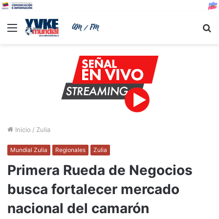
Menu
B
Inicio
/
Zulia
Mundial Zulia
Regionales
Zulia
Primera Rueda de Negocios
busca fortalecer mercado
nacional del camarón