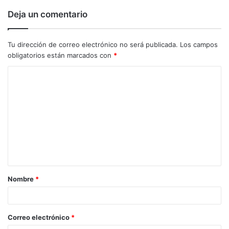
Deja un comentario
Tu dirección de correo electrónico no será publicada.
Los campos
obligatorios están marcados con
*
C
o
m
e
n
t
a
Nombre
*
r
i
o
Correo electrónico
*
*