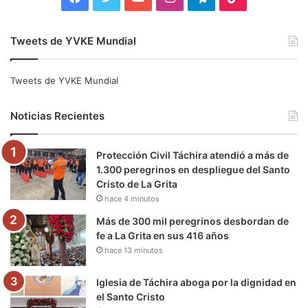
a
w
o
n
e
i
Tweets de YVKE Mundial
c
i
u
s
l
k
e
t
T
t
e
T
Tweets de YVKE Mundial
b
t
u
a
g
o
Noticias Recientes
o
e
b
g
r
k
Protección Civil Táchira atendió a más de
o
r
e
r
a
1.300 peregrinos en despliegue del Santo
Cristo de La Grita
k
a
m
hace 4 minutos
m
Más de 300 mil peregrinos desbordan de
fe a La Grita en sus 416 años
hace 13 minutos
Iglesia de Táchira aboga por la dignidad en
el Santo Cristo