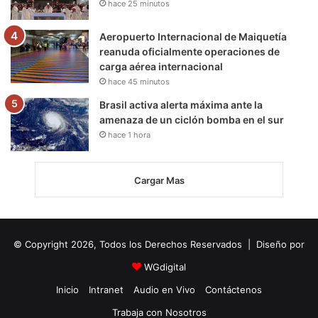
hace 25 minutos
Aeropuerto Internacional de Maiquetía
reanuda oficialmente operaciones de
carga aérea internacional
hace 45 minutos
Brasil activa alerta máxima ante la
amenaza de un ciclón bomba en el sur
hace 1 hora
Cargar Mas
© Copyright 2026, Todos los Derechos Reservados | Diseño por
WGdigital
Inicio
Intranet
Audio en Vivo
Contáctenos
Trabaja con Nosotros