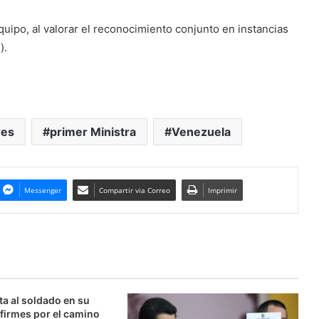
quipo, al valorar el reconocimiento conjunto en instancias
).
res
primer Ministra
Venezuela
Messenger
Compartir via Correo
Imprimir
ta al soldado en su
firmes por el camino