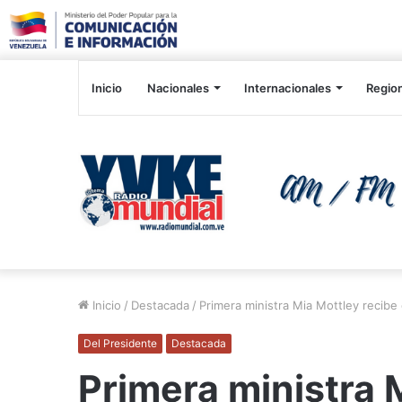
Inicio
Nacionales
Internacionales
Regio
Inicio
/
Destacada
/
Primera ministra Mia Mottley recib
Del Presidente
Destacada
Primera ministra 