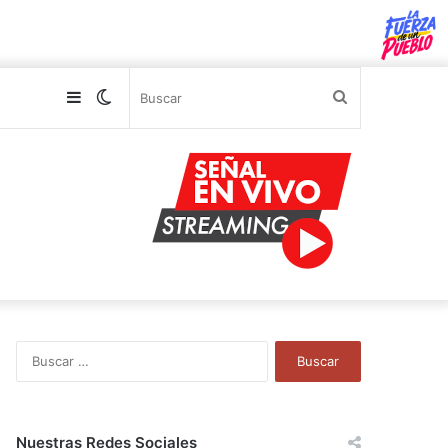
Sidebar
Switch
Buscar
skin
B
u
s
c
a
Nuestras Redes Sociales