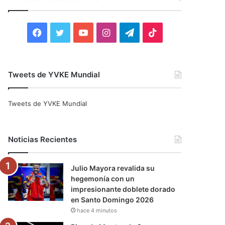
r
:
F
T
Y
I
T
T
a
w
o
n
e
i
c
i
u
s
l
k
Tweets de YVKE Mundial
e
t
T
t
e
T
Tweets de YVKE Mundial
b
t
u
a
g
o
o
e
b
g
r
k
Noticias Recientes
o
r
e
r
a
Julio Mayora revalida su
k
a
m
hegemonía con un
impresionante doblete dorado
m
en Santo Domingo 2026
hace 4 minutos