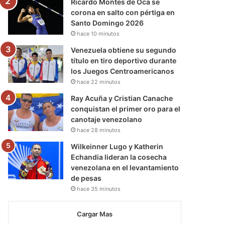
Ricardo Montes de Oca se
corona en salto con pértiga en
Santo Domingo 2026
hace 10 minutos
Venezuela obtiene su segundo
título en tiro deportivo durante
los Juegos Centroamericanos
hace 22 minutos
Ray Acuña y Cristian Canache
conquistan el primer oro para el
canotaje venezolano
hace 28 minutos
Wilkeinner Lugo y Katherin
Echandia lideran la cosecha
venezolana en el levantamiento
de pesas
hace 35 minutos
Cargar Mas