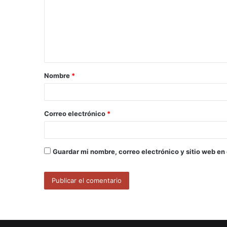
m
e
n
t
a
Nombre
*
r
i
o
Correo electrónico
*
*
Guardar mi nombre, correo electrónico y sitio web en