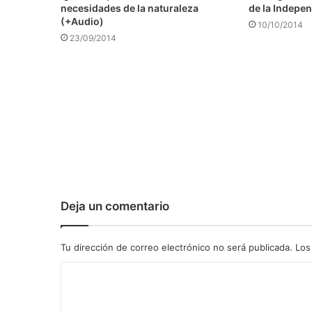
necesidades de la naturaleza
de la Indepen
(+Audio)
10/10/2014
23/09/2014
Deja un comentario
Tu dirección de correo electrónico no será publicada.
Los
C
o