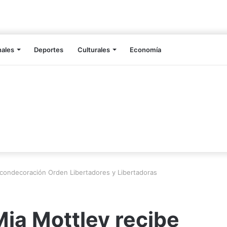
nales
Deportes
Culturales
Economía
e condecoración Orden Libertadores y Libertadoras
Mia Mottley recibe