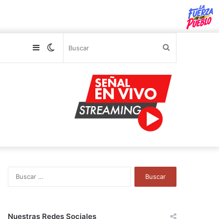
Sidebar
Switch
Buscar
skin
B
u
s
c
a
Nuestras Redes Sociales