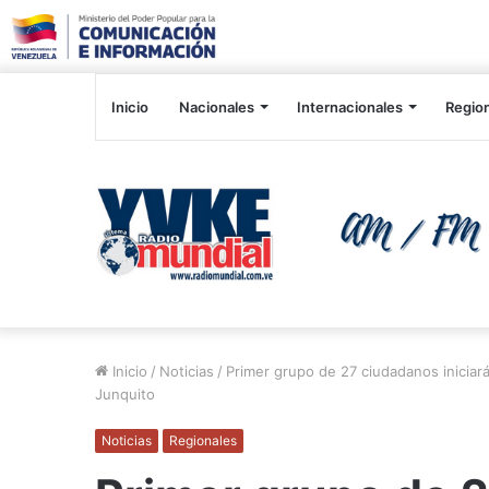
Inicio
Nacionales
Internacionales
Regio
Inicio
/
Noticias
/
Primer grupo de 27 ciudadanos iniciar
Junquito
Noticias
Regionales