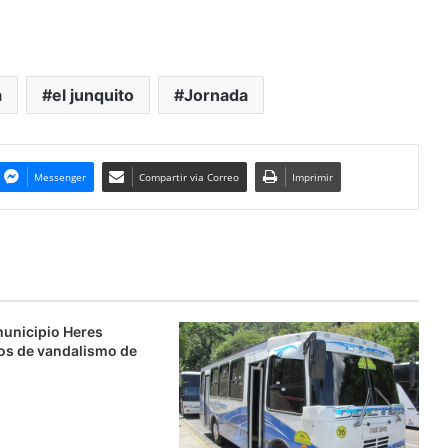
a
el junquito
Jornada
Messenger
Compartir via Correo
Imprimir
municipio Heres
os de vandalismo de