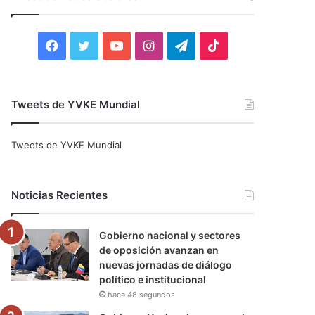
r
:
F
T
Y
I
T
T
a
w
o
n
e
i
c
i
u
s
l
k
Tweets de YVKE Mundial
e
t
T
t
e
T
Tweets de YVKE Mundial
b
t
u
a
g
o
o
e
b
g
r
k
Noticias Recientes
o
r
e
r
a
Gobierno nacional y sectores
k
a
m
de oposición avanzan en
nuevas jornadas de diálogo
m
político e institucional
hace 48 segundos