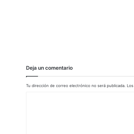
Deja un comentario
Tu dirección de correo electrónico no será publicada.
Los
C
o
m
e
n