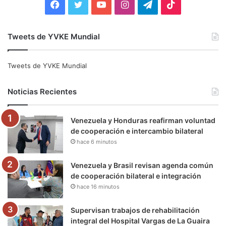
F
T
Y
I
T
T
a
w
o
n
e
i
Tweets de YVKE Mundial
c
i
u
s
l
k
e
t
T
t
e
T
Tweets de YVKE Mundial
b
t
u
a
g
o
Noticias Recientes
o
e
b
g
r
k
Venezuela y Honduras reafirman voluntad
o
r
e
r
a
de cooperación e intercambio bilateral
hace 6 minutos
k
a
m
m
Venezuela y Brasil revisan agenda común
de cooperación bilateral e integración
hace 16 minutos
Supervisan trabajos de rehabilitación
integral del Hospital Vargas de La Guaira