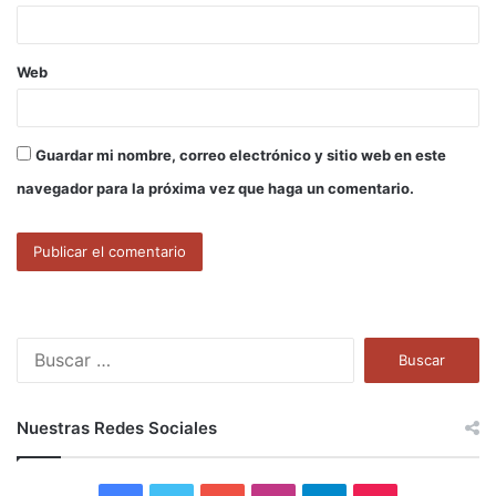
*
Web
Guardar mi nombre, correo electrónico y sitio web en este
navegador para la próxima vez que haga un comentario.
B
u
s
c
Nuestras Redes Sociales
a
r
: