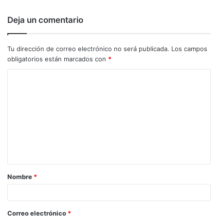
Deja un comentario
Tu dirección de correo electrónico no será publicada.
Los campos
obligatorios están marcados con
*
C
o
m
e
n
t
a
Nombre
*
r
i
o
Correo electrónico
*