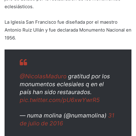
eclesiásticos.
La Iglesia San Francisco fue diseñada por el maestro
Antonio Ruiz Ullán y fue declarada Monumento Nacional en
1956.
@NicolasMaduro
gratitud por los
monumentos eclesiales q en el
país han sido restaurados.
pic.twitter.com/pU6xwYwrR5
— numa molina (@numamolina)
31
de julio de 2016