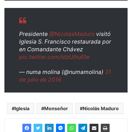
Presidente
@NicolasMaduro
visitó
Iglesia S. Francisco restaurada por
en Comandante Chávez
pic.twitter.com/IdzUIhuEte
— numa molina (@numamolina)
31
de julio de 2016
Iglesia
Monseñor
Nicolás Maduro