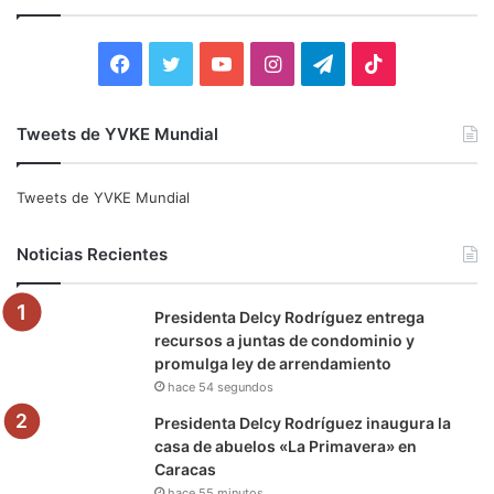
a
r
:
F
T
Y
I
T
T
a
w
o
n
e
i
Tweets de YVKE Mundial
c
i
u
s
l
k
e
t
T
t
e
T
Tweets de YVKE Mundial
b
t
u
a
g
o
Noticias Recientes
o
e
b
g
r
k
Presidenta Delcy Rodríguez entrega
o
r
e
r
a
recursos a juntas de condominio y
promulga ley de arrendamiento
k
a
m
hace 54 segundos
m
Presidenta Delcy Rodríguez inaugura la
casa de abuelos «La Primavera» en
Caracas
hace 55 minutos