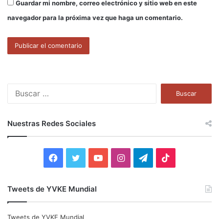
Guardar mi nombre, correo electrónico y sitio web en este
navegador para la próxima vez que haga un comentario.
B
u
s
c
Nuestras Redes Sociales
a
r
:
F
T
Y
I
T
T
a
w
o
n
e
i
Tweets de YVKE Mundial
c
i
u
s
l
k
e
t
T
t
e
T
Tweets de YVKE Mundial