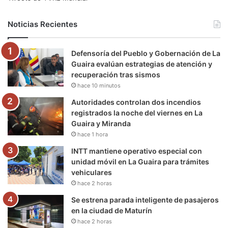
b
t
u
a
g
o
Noticias Recientes
o
e
b
g
r
k
Defensoría del Pueblo y Gobernación de La
o
r
e
r
a
Guaira evalúan estrategias de atención y
recuperación tras sismos
k
a
m
hace 10 minutos
m
Autoridades controlan dos incendios
registrados la noche del viernes en La
Guaira y Miranda
hace 1 hora
INTT mantiene operativo especial con
unidad móvil en La Guaira para trámites
vehiculares
hace 2 horas
Se estrena parada inteligente de pasajeros
en la ciudad de Maturín
hace 2 horas