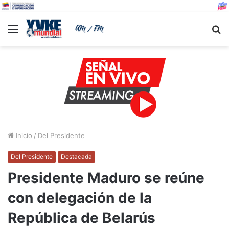
Menu
B
Inicio
/
Del Presidente
Del Presidente
Destacada
Presidente Maduro se reúne
con delegación de la
República de Belarús