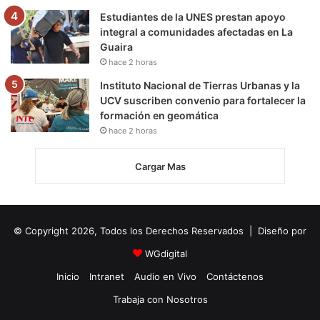
Estudiantes de la UNES prestan apoyo
integral a comunidades afectadas en La
Guaira
hace 2 horas
Instituto Nacional de Tierras Urbanas y la
UCV suscriben convenio para fortalecer la
formación en geomática
hace 2 horas
Cargar Mas
© Copyright 2026, Todos los Derechos Reservados | Diseño por
WGdigital
Inicio
Intranet
Audio en Vivo
Contáctenos
Trabaja con Nosotros