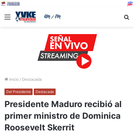
Menu
B
Inicio
/
Destacada
Del Presidente
Destacada
Presidente Maduro recibió al
primer ministro de Dominica
Roosevelt Skerrit