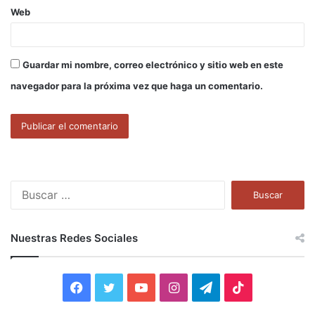
Web
Guardar mi nombre, correo electrónico y sitio web en este
navegador para la próxima vez que haga un comentario.
B
u
s
c
Nuestras Redes Sociales
a
r
:
F
T
Y
I
T
T