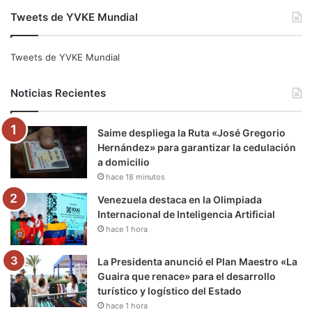
a
w
o
n
e
i
Tweets de YVKE Mundial
c
i
u
s
l
k
e
t
T
t
e
T
Tweets de YVKE Mundial
b
t
u
a
g
o
Noticias Recientes
o
e
b
g
r
k
Saime despliega la Ruta «José Gregorio
o
r
e
r
a
Hernández» para garantizar la cedulación
a domicilio
k
a
m
hace 18 minutos
m
Venezuela destaca en la Olimpiada
Internacional de Inteligencia Artificial
hace 1 hora
La Presidenta anunció el Plan Maestro «La
Guaira que renace» para el desarrollo
turístico y logístico del Estado
hace 1 hora