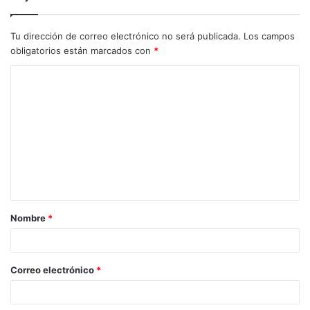
Tu dirección de correo electrónico no será publicada.
Los campos
obligatorios están marcados con
*
C
o
m
e
n
t
a
Nombre
*
r
i
o
Correo electrónico
*
*