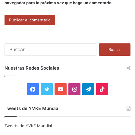
navegador para la próxima vez que haga un comentario.
B
u
s
c
Nuestras Redes Sociales
a
r
:
F
T
Y
I
T
T
a
w
o
n
e
i
Tweets de YVKE Mundial
c
i
u
s
l
k
e
t
T
t
e
T
Tweets de YVKE Mundial