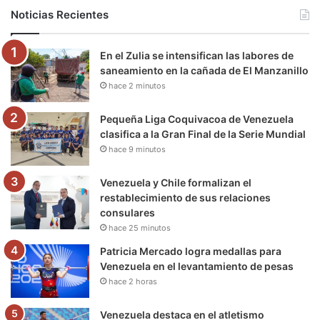
b
t
u
a
g
o
Noticias Recientes
o
e
b
g
r
k
En el Zulia se intensifican las labores de
o
r
e
r
a
saneamiento en la cañada de El Manzanillo
hace 2 minutos
k
a
m
m
Pequeña Liga Coquivacoa de Venezuela
clasifica a la Gran Final de la Serie Mundial
hace 9 minutos
Venezuela y Chile formalizan el
restablecimiento de sus relaciones
consulares
hace 25 minutos
Patricia Mercado logra medallas para
Venezuela en el levantamiento de pesas
hace 2 horas
Venezuela destaca en el atletismo