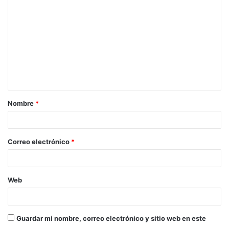
o
m
e
n
t
a
Nombre
*
r
i
o
Correo electrónico
*
*
Web
Guardar mi nombre, correo electrónico y sitio web en este