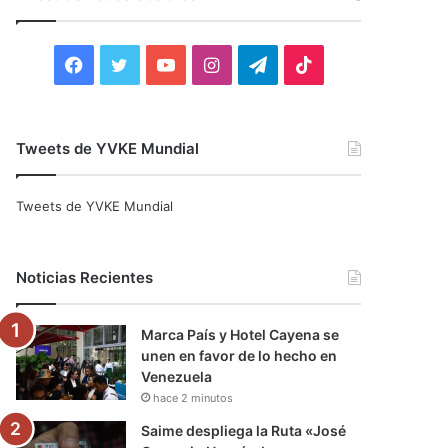
r
:
F
T
Y
I
T
T
a
w
o
n
e
i
c
i
u
s
l
k
Tweets de YVKE Mundial
e
t
T
t
e
T
Tweets de YVKE Mundial
b
t
u
a
g
o
o
e
b
g
r
k
Noticias Recientes
o
r
e
r
a
Marca País y Hotel Cayena se
k
a
m
unen en favor de lo hecho en
Venezuela
m
hace 2 minutos
Saime despliega la Ruta «José