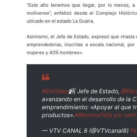
“Este año tenemos que llegar, por lo menos, a 
motívense”, enfatizó desde el Complejo Históric
ubicado en el estado La Guaira.
Asimismo, el Jefe de Estado, expresó que «hasta
emprendedoras, inscritas a escala nacional, por
mujeres y 40% hombres».
#EnVideo
📹| Jefe de Estado,
@Nic
avanzando en el desarrollo de la C
emprendimiento: «Apoyar al que tr
productos».
#RetornoFeliz
pic.twi
— VTV CANAL 8 (@VTVcanal8)
Fe