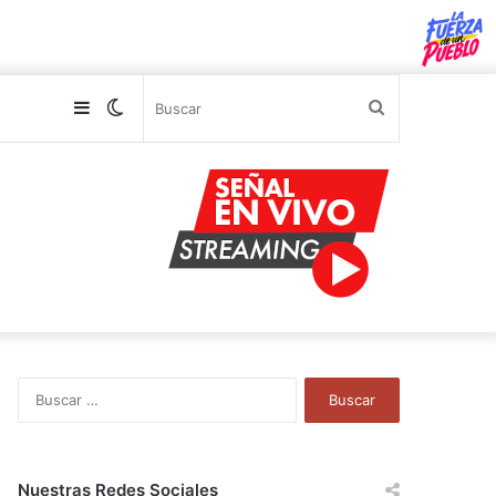
Sidebar
Switch
Buscar
skin
B
u
s
c
a
Nuestras Redes Sociales