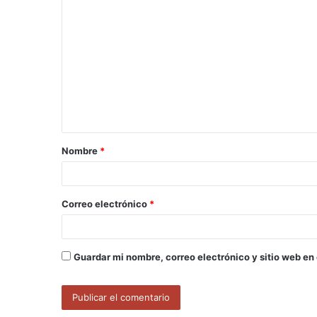
C
o
m
e
n
t
a
Nombre
*
r
i
o
Correo electrónico
*
*
Guardar mi nombre, correo electrónico y sitio web en