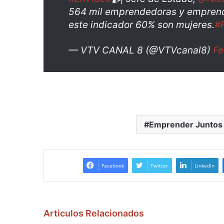
564 mil emprendedoras y emprended
este indicador 60% son mujeres.
#R
— VTV CANAL 8 (@VTVcanal8)
Fe
Emprender Juntos
Facebook
Twitter
LinkedIn
Articulos Relacionados