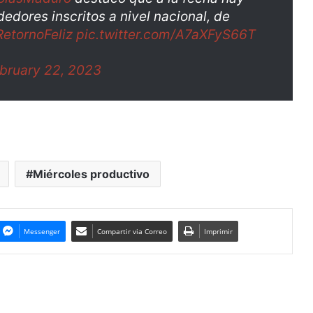
ores inscritos a nivel nacional, de
etornoFeliz
pic.twitter.com/A7aXFyS66T
bruary 22, 2023
Miércoles productivo
Messenger
Compartir via Correo
Imprimir