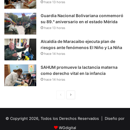
hace 13 horas
Guardia Nacional Bolivariana conmemoró
su 89.° aniversario en el estado Mérida
hace 13 horas
Alcaldía de Maracaibo ejecuta plan de
riesgos ante fenómenos El Niño y La Niña
hace 14 horas
SAHUM promueve la lactancia materna
como derecho vital en la infancia
hace 14 horas
P
S
á
i
g
g
© Copyright 2026, Todos los Derechos Reservados | Diseño por
i
u
n
i
WGdigital