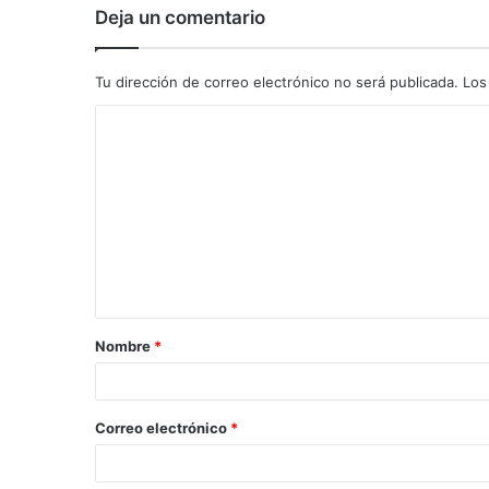
Deja un comentario
Tu dirección de correo electrónico no será publicada.
Los
C
o
m
e
n
t
a
Nombre
*
r
i
o
Correo electrónico
*
*