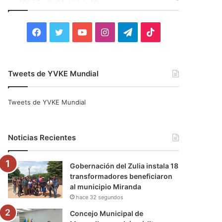
r
:
F
T
Y
I
T
T
a
w
o
n
e
i
c
i
u
s
l
k
Tweets de YVKE Mundial
e
t
T
t
e
T
Tweets de YVKE Mundial
b
t
u
a
g
o
o
e
b
g
r
k
Noticias Recientes
o
r
e
r
a
Gobernación del Zulia instala 18
k
a
m
transformadores beneficiaron
al municipio Miranda
m
hace 32 segundos
Concejo Municipal de