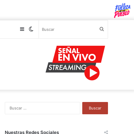
Sidebar
Switch
Buscar
skin
B
u
s
c
a
Nuestras Redes Sociales