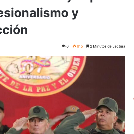
esionalismo y
cción
0
615
2 Minutos de Lectura