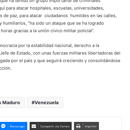
orque ha tenido un grupo importante de criminales
uí para atacar hospitales, escuelas, universidades,
 de paz, para atacar ciudadanos humildes en las calles,
 humillarlos, “ha sido un ataque que se ha logrado
ras gracias a la unión cívico militar policial”.
ocracia por la estabilidad nacional, derecho a la
Jefe de Estado, con unas fuerzas militares libertadoras del
legada por el país y que seguirá creciendo y consolidándose
cción.
s Maduro
Venezuela
Messenger
Compartir via Correo
Imprimir