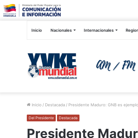
Inicio
Nacionales
Internacionales
Regio
Inicio
/
Destacada
/
Presidente Maduro: GNB es ejemplo 
Del Presidente
Destacada
Presidente Madur