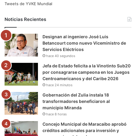
e
t
T
t
e
T
Tweets de YVKE Mundial
b
t
u
a
g
o
Noticias Recientes
o
e
b
g
r
k
Designan al ingeniero José Luis
o
r
e
r
a
Betancourt como nuevo Viceministro de
Servicios Eléctricos
k
a
m
hace 40 segundos
m
Jefa de Estado felicita a la Vinotinto Sub20
por consagrarse campeona en los Juegos
Centroamericanos y del Caribe 2026
hace 24 minutos
Gobernación del Zulia instala 18
transformadores beneficiaron al
municipio Miranda
hace 8 horas
Concejo Municipal de Maracaibo aprobó
créditos adicionales para inversión y