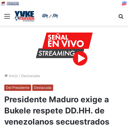
Menu
B
Inicio
/
Destacada
Del Presidente
Destacada
Presidente Maduro exige a
Bukele respete DD.HH. de
venezolanos secuestrados