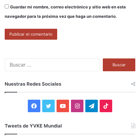
Guardar mi nombre, correo electrónico y sitio web en este
navegador para la próxima vez que haga un comentario.
B
u
s
c
Nuestras Redes Sociales
a
r
:
F
T
Y
I
T
T
a
w
o
n
e
i
Tweets de YVKE Mundial
c
i
u
s
l
k