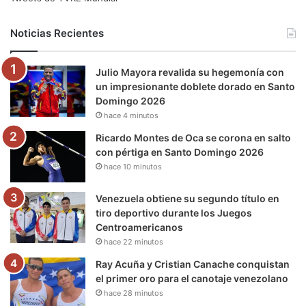
b
t
u
a
g
o
Noticias Recientes
o
e
b
g
r
k
Julio Mayora revalida su hegemonía con
o
r
e
r
a
un impresionante doblete dorado en Santo
Domingo 2026
k
a
m
hace 4 minutos
m
Ricardo Montes de Oca se corona en salto
con pértiga en Santo Domingo 2026
hace 10 minutos
Venezuela obtiene su segundo título en
tiro deportivo durante los Juegos
Centroamericanos
hace 22 minutos
Ray Acuña y Cristian Canache conquistan
el primer oro para el canotaje venezolano
hace 28 minutos