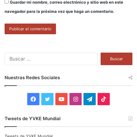
Guardar mi nombre, correo electrónico y sitio web en este
navegador para la próxima vez que haga un comentario.
B
u
s
c
Nuestras Redes Sociales
a
r
:
F
T
Y
I
T
T
a
w
o
n
e
i
Tweets de YVKE Mundial
c
i
u
s
l
k
e
t
T
t
e
T
Tweets de YVKE Mundial