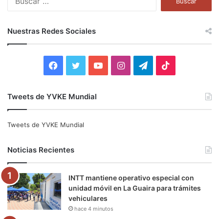
u
s
c
Nuestras Redes Sociales
a
r
:
F
T
Y
I
T
T
a
w
o
n
e
i
Tweets de YVKE Mundial
c
i
u
s
l
k
e
t
T
t
e
T
Tweets de YVKE Mundial
b
t
u
a
g
o
Noticias Recientes
o
e
b
g
r
k
INTT mantiene operativo especial con
o
r
e
r
a
unidad móvil en La Guaira para trámites
vehiculares
k
a
m
hace 4 minutos