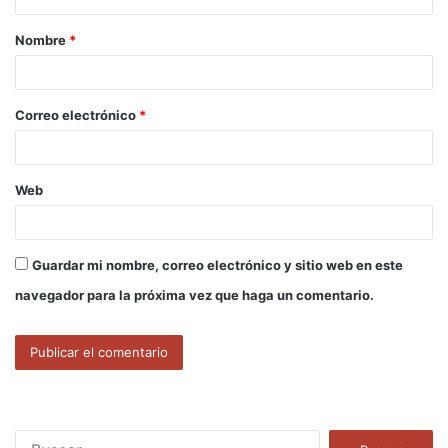
a
Nombre
*
r
i
o
Correo electrónico
*
*
Web
Guardar mi nombre, correo electrónico y sitio web en este
navegador para la próxima vez que haga un comentario.
B