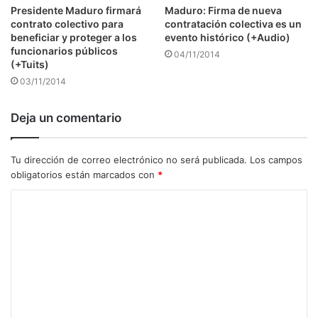
Presidente Maduro firmará
Maduro: Firma de nueva
contrato colectivo para
contratación colectiva es un
beneficiar y proteger a los
evento histórico (+Audio)
funcionarios públicos
04/11/2014
(+Tuits)
03/11/2014
Deja un comentario
Tu dirección de correo electrónico no será publicada.
Los campos
obligatorios están marcados con
*
C
o
m
e
n
t