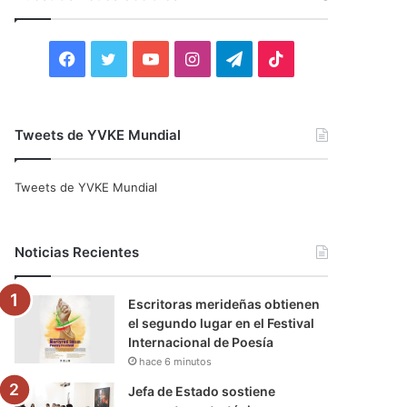
r
:
F
T
Y
I
T
T
a
w
o
n
e
i
c
i
u
s
l
k
Tweets de YVKE Mundial
e
t
T
t
e
T
Tweets de YVKE Mundial
b
t
u
a
g
o
o
e
b
g
r
k
Noticias Recientes
o
r
e
r
a
Escritoras merideñas obtienen
k
a
m
el segundo lugar en el Festival
Internacional de Poesía
m
hace 6 minutos
Jefa de Estado sostiene