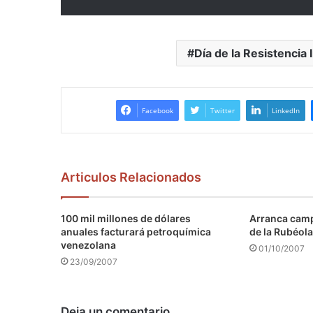
Día de la Resistencia 
Facebook
Twitter
LinkedIn
Articulos Relacionados
100 mil millones de dólares
Arranca camp
anuales facturará petroquímica
de la Rubéola
venezolana
01/10/2007
23/09/2007
Deja un comentario