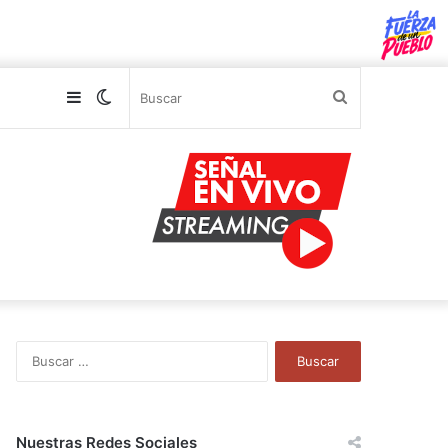
Sidebar
Switch
Buscar
skin
B
u
s
c
a
Nuestras Redes Sociales