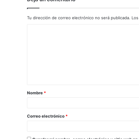
Tu dirección de correo electrónico no será publicada.
Los
C
o
m
e
n
t
a
Nombre
*
r
i
o
Correo electrónico
*
*