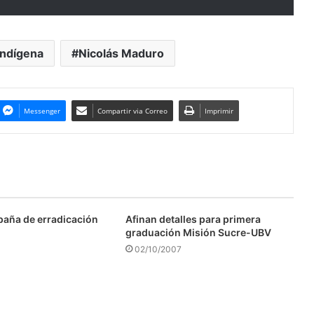
Indígena
Nicolás Maduro
Messenger
Compartir via Correo
Imprimir
aña de erradicación
Afinan detalles para primera
graduación Misión Sucre-UBV
02/10/2007