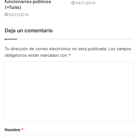
funcionarios públicos
04/11/2014
(+Tuits)
03/11/2014
Deja un comentario
Tu dirección de correo electrónico no será publicada.
Los campos
obligatorios están marcados con
*
C
o
m
e
n
t
a
Nombre
*
r