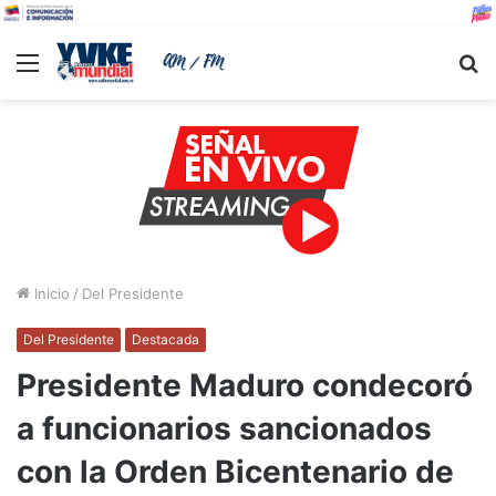
Menu
B
Inicio
/
Del Presidente
Del Presidente
Destacada
Presidente Maduro condecoró
a funcionarios sancionados
con la Orden Bicentenario de