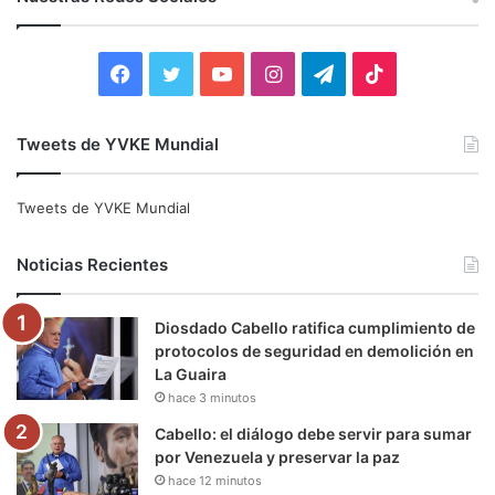
a
r
:
F
T
Y
I
T
T
a
w
o
n
e
i
Tweets de YVKE Mundial
c
i
u
s
l
k
e
t
T
t
e
T
Tweets de YVKE Mundial
b
t
u
a
g
o
Noticias Recientes
o
e
b
g
r
k
Diosdado Cabello ratifica cumplimiento de
o
r
e
r
a
protocolos de seguridad en demolición en
La Guaira
k
a
m
hace 3 minutos
m
Cabello: el diálogo debe servir para sumar
por Venezuela y preservar la paz
hace 12 minutos