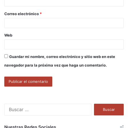
i
o
Correo electrónico
*
*
Web
Guardar mi nombre, correo electrónico y sitio web en este
navegador para la próxima vez que haga un comentario.
B
u
s
c
Nuestras Redes Sociales