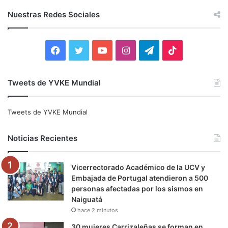
c
Nuestras Redes Sociales
a
r
:
F
T
Y
I
T
T
a
w
o
n
e
i
Tweets de YVKE Mundial
c
i
u
s
l
k
e
t
T
t
e
T
Tweets de YVKE Mundial
b
t
u
a
g
o
Noticias Recientes
o
e
b
g
r
k
Vicerrectorado Académico de la UCV y
o
r
e
r
a
Embajada de Portugal atendieron a 500
personas afectadas por los sismos en
k
a
m
Naiguatá
hace 2 minutos
m
30 mujeres Carrizaleñas se forman en