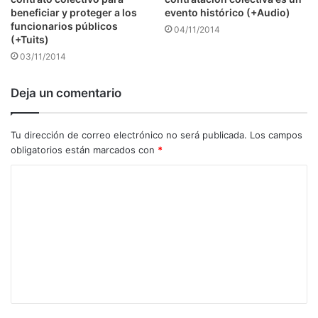
beneficiar y proteger a los
evento histórico (+Audio)
funcionarios públicos
04/11/2014
(+Tuits)
03/11/2014
Deja un comentario
Tu dirección de correo electrónico no será publicada.
Los campos
obligatorios están marcados con
*
C
o
m
e
n
t
a