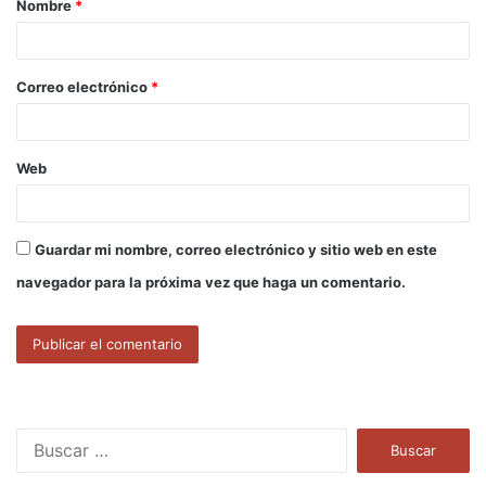
Nombre
*
r
i
o
Correo electrónico
*
*
Web
Guardar mi nombre, correo electrónico y sitio web en este
navegador para la próxima vez que haga un comentario.
B
u
s