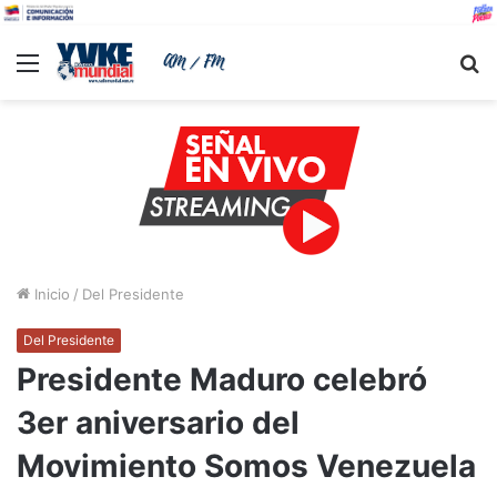
Menu
B
Inicio
/
Del Presidente
Del Presidente
Presidente Maduro celebró
3er aniversario del
Movimiento Somos Venezuela