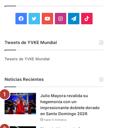
r
:
F
T
Y
I
T
T
a
w
o
n
e
i
c
i
u
s
l
k
Tweets de YVKE Mundial
e
t
T
t
e
T
Tweets de YVKE Mundial
b
t
u
a
g
o
o
e
b
g
r
k
Noticias Recientes
o
r
e
r
a
Julio Mayora revalida su
k
a
m
hegemonía con un
impresionante doblete dorado
m
en Santo Domingo 2026
hace 4 minutos