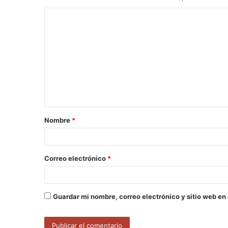
C
o
m
e
n
t
a
Nombre
*
r
i
o
Correo electrónico
*
*
Guardar mi nombre, correo electrónico y sitio web en