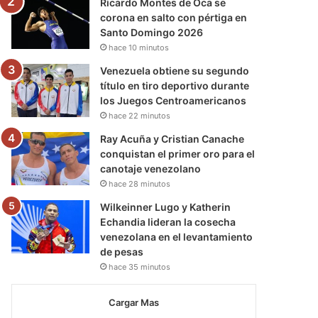
Ricardo Montes de Oca se
corona en salto con pértiga en
Santo Domingo 2026
hace 10 minutos
Venezuela obtiene su segundo
título en tiro deportivo durante
los Juegos Centroamericanos
hace 22 minutos
Ray Acuña y Cristian Canache
conquistan el primer oro para el
canotaje venezolano
hace 28 minutos
Wilkeinner Lugo y Katherin
Echandia lideran la cosecha
venezolana en el levantamiento
de pesas
hace 35 minutos
Cargar Mas