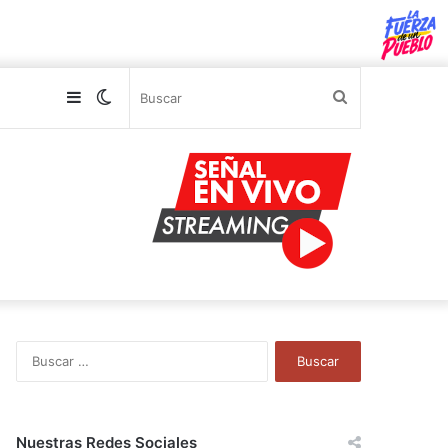
Sidebar
Switch
Buscar
skin
B
u
s
c
a
Nuestras Redes Sociales