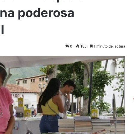
una poderosa
l
0
188
1 minuto de lectura