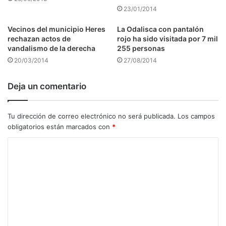
23/01/2014
Vecinos del municipio Heres
La Odalisca con pantalón
rechazan actos de
rojo ha sido visitada por 7 mil
vandalismo de la derecha
255 personas
20/03/2014
27/08/2014
Deja un comentario
Tu dirección de correo electrónico no será publicada.
Los campos
obligatorios están marcados con
*
C
o
m
e
n
t