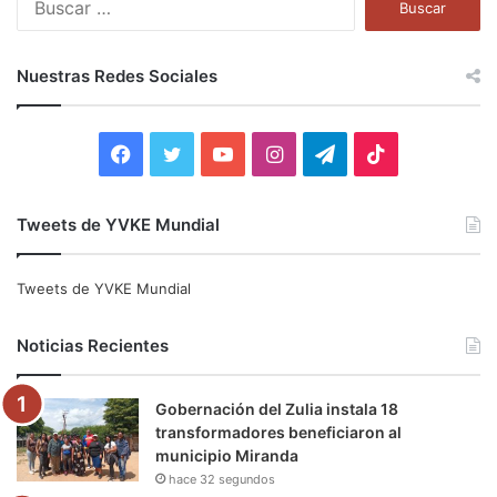
u
s
c
Nuestras Redes Sociales
a
r
:
F
T
Y
I
T
T
a
w
o
n
e
i
Tweets de YVKE Mundial
c
i
u
s
l
k
e
t
T
t
e
T
Tweets de YVKE Mundial
b
t
u
a
g
o
Noticias Recientes
o
e
b
g
r
k
Gobernación del Zulia instala 18
o
r
e
r
a
transformadores beneficiaron al
municipio Miranda
k
a
m
hace 32 segundos