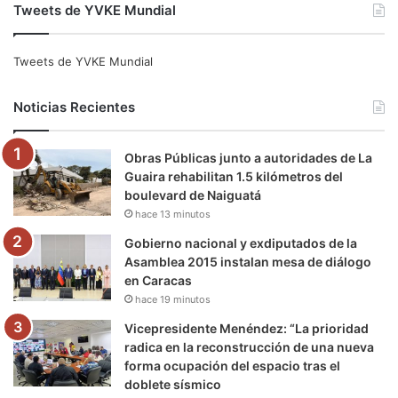
Tweets de YVKE Mundial
c
i
u
s
l
k
e
t
T
t
e
T
Tweets de YVKE Mundial
b
t
u
a
g
o
Noticias Recientes
o
e
b
g
r
k
Obras Públicas junto a autoridades de La
o
r
e
r
a
Guaira rehabilitan 1.5 kilómetros del
boulevard de Naiguatá
k
a
m
hace 13 minutos
m
Gobierno nacional y exdiputados de la
Asamblea 2015 instalan mesa de diálogo
en Caracas
hace 19 minutos
Vicepresidente Menéndez: “La prioridad
radica en la reconstrucción de una nueva
forma ocupación del espacio tras el
doblete sísmico