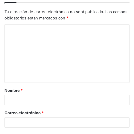
Tu dirección de correo electrónico no será publicada.
Los campos
obligatorios están marcados con
*
C
o
m
e
n
t
a
Nombre
*
r
i
o
Correo electrónico
*
*