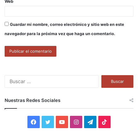
Web
Guardar mi nombre, correo electrónico y sitio web en este
navegador para la próxima vez que haga un comentario.
B
u
s
c
Nuestras Redes Sociales
a
r
:
F
T
Y
I
T
T
a
w
o
n
e
i