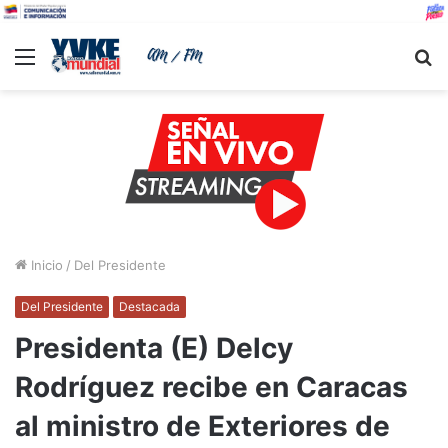
Menu
B
Inicio
/
Del Presidente
Del Presidente
Destacada
Presidenta (E) Delcy
Rodríguez recibe en Caracas
al ministro de Exteriores de