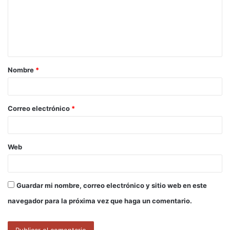
e
n
t
a
Nombre
*
r
i
o
Correo electrónico
*
*
Web
Guardar mi nombre, correo electrónico y sitio web en este
navegador para la próxima vez que haga un comentario.