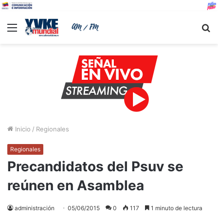
Menu
B
Inicio
/
Regionales
Regionales
Precandidatos del Psuv se
reúnen en Asamblea
administración
05/06/2015
0
117
1 minuto de lectura