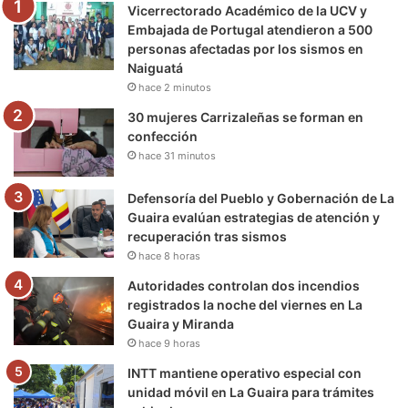
Vicerrectorado Académico de la UCV y
o
r
e
r
a
Embajada de Portugal atendieron a 500
personas afectadas por los sismos en
k
a
m
Naiguatá
hace 2 minutos
m
30 mujeres Carrizaleñas se forman en
confección
hace 31 minutos
Defensoría del Pueblo y Gobernación de La
Guaira evalúan estrategias de atención y
recuperación tras sismos
hace 8 horas
Autoridades controlan dos incendios
registrados la noche del viernes en La
Guaira y Miranda
hace 9 horas
INTT mantiene operativo especial con
unidad móvil en La Guaira para trámites