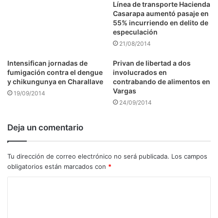
Línea de transporte Hacienda
Casarapa aumentó pasaje en
55% incurriendo en delito de
especulación
21/08/2014
Intensifican jornadas de
Privan de libertad a dos
fumigación contra el dengue
involucrados en
y chikungunya en Charallave
contrabando de alimentos en
Vargas
19/09/2014
24/09/2014
Deja un comentario
Tu dirección de correo electrónico no será publicada.
Los campos
obligatorios están marcados con
*
C
o
m