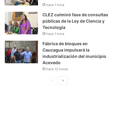
hace 1 hora
CLEZ culminó fase de consultas
públicas de la Ley de Ciencia y
Tecnología
hace 1 hora
Fábrica de bloques en
Caucagua impulsará la
industrialización del municipio
Acevedo
hace 12 horas
P
S
á
i
g
g
i
u
n
i
a
e
A
n