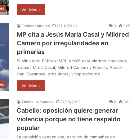
les
Ver Mas »
Freidder Alfonzo
27/10/2023
0
325
MP cita a Jesús María Casal y Mildred
Camero por irregularidades en
primarias
El Ministerio Público (MP), emitió este viernes citaciones
a Jesús María Casal, Mildred Camero y Roberto Abdul-
Hadi Casanova; presidente, vicepresidente…
les
Ver Mas »
Thaina Hernandez
27/10/2023
0
391
Cabello: oposición quiere generar
violencia porque no tiene respaldo
popular
La oposición venezolana, a través de campañas de