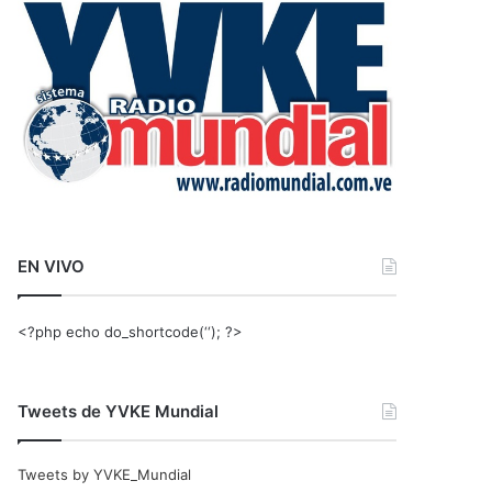
r
:
EN VIVO
<?php echo do_shortcode(‘‘); ?>
Tweets de YVKE Mundial
Tweets by YVKE_Mundial