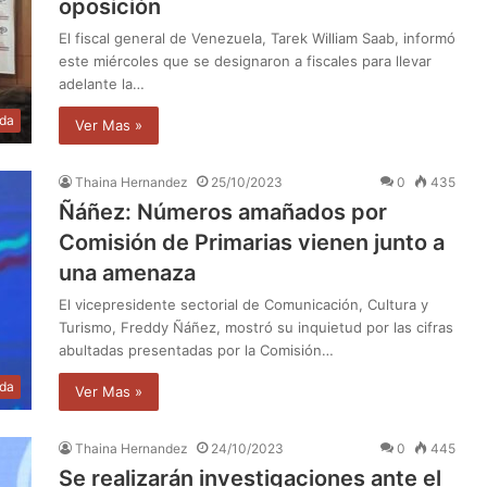
oposición
El fiscal general de Venezuela, Tarek William Saab, informó
este miércoles que se designaron a fiscales para llevar
adelante la…
da
Ver Mas »
Thaina Hernandez
25/10/2023
0
435
Ñáñez: Números amañados por
Comisión de Primarias vienen junto a
una amenaza
El vicepresidente sectorial de Comunicación, Cultura y
Turismo, Freddy Ñáñez, mostró su inquietud por las cifras
abultadas presentadas por la Comisión…
da
Ver Mas »
Thaina Hernandez
24/10/2023
0
445
Se realizarán investigaciones ante el