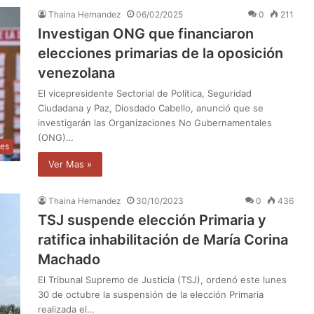
Thaina Hernandez
06/02/2025
0
211
Investigan ONG que financiaron
elecciones primarias de la oposición
venezolana
El vicepresidente Sectorial de Política, Seguridad
Ciudadana y Paz, Diosdado Cabello, anunció que se
investigarán las Organizaciones No Gubernamentales
(ONG)…
les
Ver Mas »
Thaina Hernandez
30/10/2023
0
436
TSJ suspende elección Primaria y
ratifica inhabilitación de María Corina
Machado
El Tribunal Supremo de Justicia (TSJ), ordenó este lunes
30 de octubre la suspensión de la elección Primaria
realizada el…