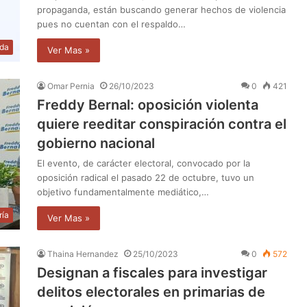
propaganda, están buscando generar hechos de violencia
pues no cuentan con el respaldo…
da
Ver Mas »
Omar Pernia
26/10/2023
0
421
Freddy Bernal: oposición violenta
quiere reeditar conspiración contra el
gobierno nacional
El evento, de carácter electoral, convocado por la
oposición radical el pasado 22 de octubre, tuvo un
objetivo fundamentalmente mediático,…
ría
Ver Mas »
Thaina Hernandez
25/10/2023
0
572
Designan a fiscales para investigar
delitos electorales en primarias de