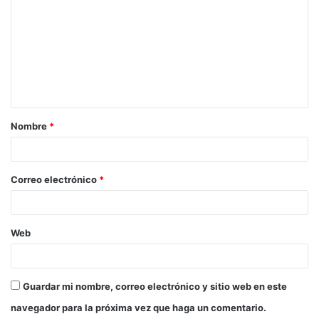
o
m
e
n
t
a
Nombre
*
r
i
o
Correo electrónico
*
*
Web
Guardar mi nombre, correo electrónico y sitio web en este
navegador para la próxima vez que haga un comentario.