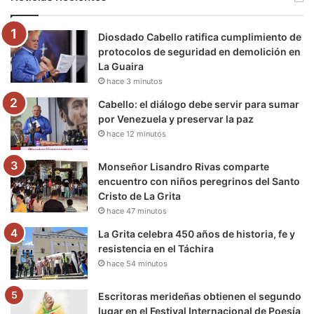
o
e
b
g
r
k
Diosdado Cabello ratifica cumplimiento de
o
r
e
r
a
protocolos de seguridad en demolición en
La Guaira
k
a
m
hace 3 minutos
m
Cabello: el diálogo debe servir para sumar
por Venezuela y preservar la paz
hace 12 minutos
Monseñor Lisandro Rivas comparte
encuentro con niños peregrinos del Santo
Cristo de La Grita
hace 47 minutos
La Grita celebra 450 años de historia, fe y
resistencia en el Táchira
hace 54 minutos
Escritoras merideñas obtienen el segundo
lugar en el Festival Internacional de Poesía