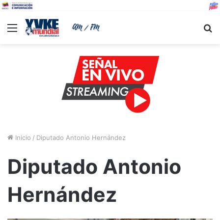
Menu
B
Inicio
/
Diputado Antonio Hernández
Diputado Antonio
Hernández