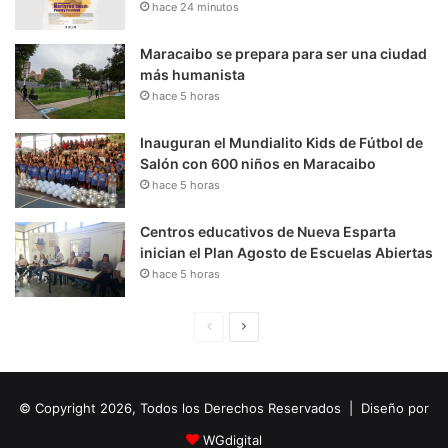
hace 24 minutos
Maracaibo se prepara para ser una ciudad
más humanista
hace 5 horas
Inauguran el Mundialito Kids de Fútbol de
Salón con 600 niños en Maracaibo
hace 5 horas
Centros educativos de Nueva Esparta
inician el Plan Agosto de Escuelas Abiertas
hace 5 horas
P
S
á
i
g
g
© Copyright 2026, Todos los Derechos Reservados | Diseño por
i
u
n
i
WGdigital