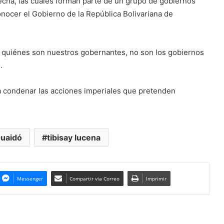
echa, las cuales forman parte de un grupo de gobiernos
nocer el Gobierno de la República Bolivariana de
n quiénes son nuestros gobernantes, no son los gobiernos
.
a condenar las acciones imperiales que pretenden
uaidó
tibisay lucena
Messenger
Compartir via Correo
Imprimir