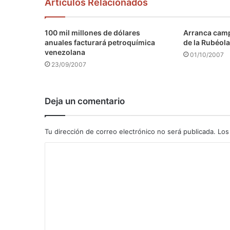
Articulos Relacionados
100 mil millones de dólares
Arranca camp
anuales facturará petroquímica
de la Rubéola
venezolana
01/10/2007
23/09/2007
Deja un comentario
Tu dirección de correo electrónico no será publicada.
Los
C
o
m
e
n
t