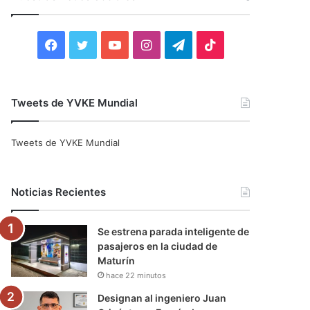
r
:
F
T
Y
I
T
T
a
w
o
n
e
i
c
i
u
s
l
k
Tweets de YVKE Mundial
e
t
T
t
e
T
Tweets de YVKE Mundial
b
t
u
a
g
o
o
e
b
g
r
k
Noticias Recientes
o
r
e
r
a
Se estrena parada inteligente de
k
a
m
pasajeros en la ciudad de
Maturín
m
hace 22 minutos
Designan al ingeniero Juan