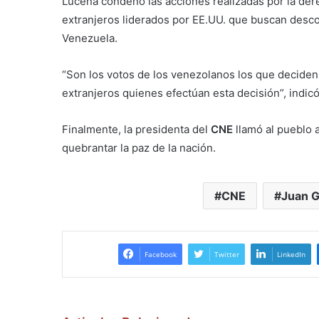
Lucena condenó las acciones realizadas por la der
extranjeros liderados por EE.UU. que buscan desco
Venezuela.
“Son los votos de los venezolanos los que decide
extranjeros quienes efectúan esta decisión”, indicó
Finalmente, la presidenta del
CNE
llamó al pueblo 
quebrantar la paz de la nación.
CNE
Juan G
Facebook
Twitter
LinkedIn