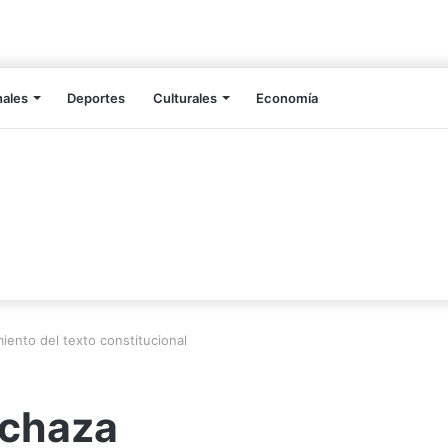
nales
Deportes
Culturales
Economía
iento del texto constitucional
echaza