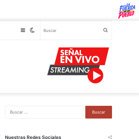
Sidebar
Switch
Buscar
skin
B
u
s
c
a
Nuestras Redes Sociales