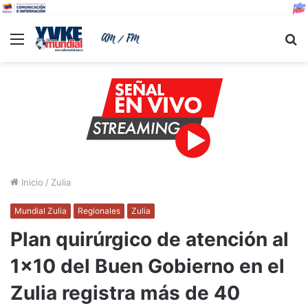
Menu
B
Inicio
/
Zulia
Mundial Zulia
Regionales
Zulia
Plan quirúrgico de atención al
1×10 del Buen Gobierno en el
Zulia registra más de 40