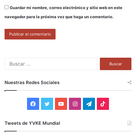
Guardar mi nombre, correo electrónico y sitio web en este
navegador para la próxima vez que haga un comentario.
B
u
s
c
Nuestras Redes Sociales
a
r
:
F
T
Y
I
T
T
a
w
o
n
e
i
Tweets de YVKE Mundial
c
i
u
s
l
k