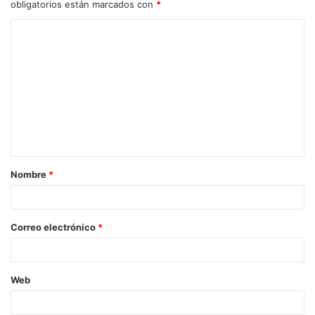
obligatorios están marcados con
*
C
o
m
e
n
t
a
Nombre
*
r
i
o
Correo electrónico
*
*
Web