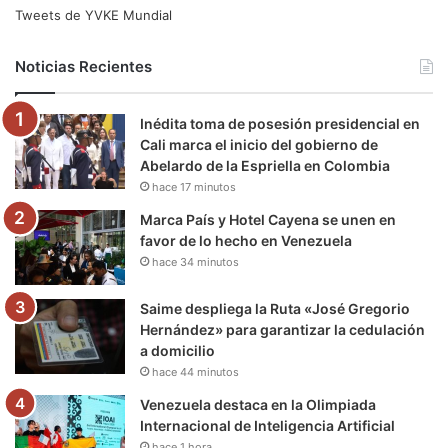
e
t
T
t
e
T
Tweets de YVKE Mundial
b
t
u
a
g
o
Noticias Recientes
o
e
b
g
r
k
Inédita toma de posesión presidencial en
o
r
e
r
a
Cali marca el inicio del gobierno de
Abelardo de la Espriella en Colombia
k
a
m
hace 17 minutos
m
Marca País y Hotel Cayena se unen en
favor de lo hecho en Venezuela
hace 34 minutos
Saime despliega la Ruta «José Gregorio
Hernández» para garantizar la cedulación
a domicilio
hace 44 minutos
Venezuela destaca en la Olimpiada
Internacional de Inteligencia Artificial
hace 1 hora