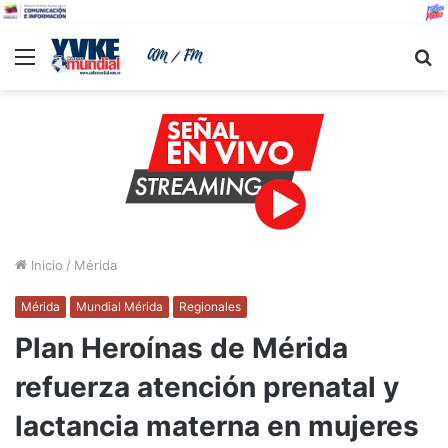
Menu
B
Inicio
/
Mérida
Mérida
Mundial Mérida
Regionales
Plan Heroínas de Mérida
refuerza atención prenatal y
lactancia materna en mujeres