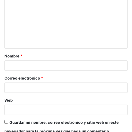
o
m
e
n
t
a
Nombre
*
r
i
o
Correo electrónico
*
*
Web
Guardar mi nombre, correo electrónico y sitio web en este
navegador para la próxima vez que haga un comentario.