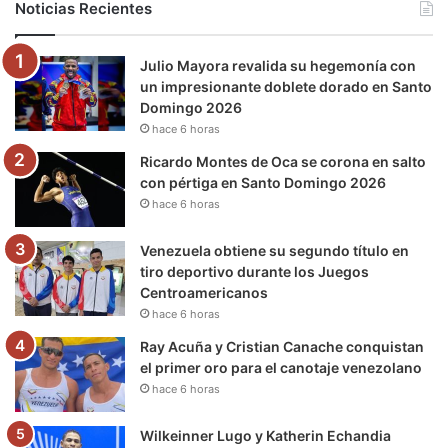
Noticias Recientes
o
e
b
g
r
k
Julio Mayora revalida su hegemonía con
o
r
e
r
a
un impresionante doblete dorado en Santo
Domingo 2026
k
a
m
hace 6 horas
m
Ricardo Montes de Oca se corona en salto
con pértiga en Santo Domingo 2026
hace 6 horas
Venezuela obtiene su segundo título en
tiro deportivo durante los Juegos
Centroamericanos
hace 6 horas
Ray Acuña y Cristian Canache conquistan
el primer oro para el canotaje venezolano
hace 6 horas
Wilkeinner Lugo y Katherin Echandia