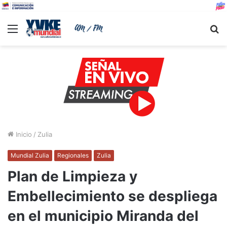
Menu
B
Inicio
/
Zulia
Mundial Zulia
Regionales
Zulia
Plan de Limpieza y
Embellecimiento se despliega
en el municipio Miranda del