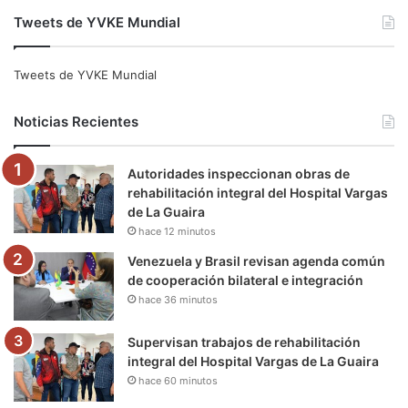
a
w
o
n
e
i
Tweets de YVKE Mundial
c
i
u
s
l
k
e
t
T
t
e
T
Tweets de YVKE Mundial
b
t
u
a
g
o
Noticias Recientes
o
e
b
g
r
k
Autoridades inspeccionan obras de
o
r
e
r
a
rehabilitación integral del Hospital Vargas
de La Guaira
k
a
m
hace 12 minutos
m
Venezuela y Brasil revisan agenda común
de cooperación bilateral e integración
hace 36 minutos
Supervisan trabajos de rehabilitación
integral del Hospital Vargas de La Guaira
hace 60 minutos