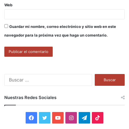
Web
Guardar mi nombre, correo electrónico y sitio web en este
navegador para la próxima vez que haga un comentario.
B
u
s
c
Nuestras Redes Sociales
a
r
:
F
T
Y
I
T
T