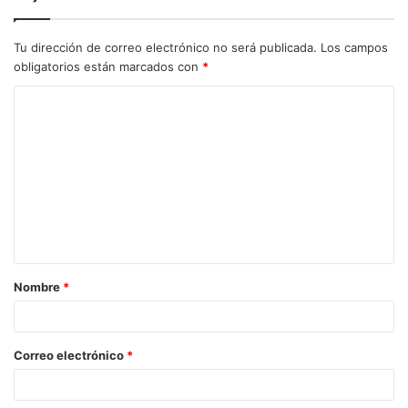
Tu dirección de correo electrónico no será publicada.
Los campos
obligatorios están marcados con
*
C
o
m
e
n
t
a
Nombre
*
r
i
o
Correo electrónico
*
*