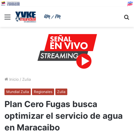
Menu
B
Inicio
/
Zulia
Mundial Zulia
Regionales
Zulia
Plan Cero Fugas busca
optimizar el servicio de agua
en Maracaibo