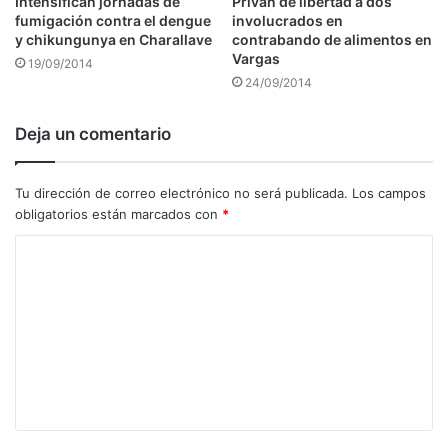
Intensifican jornadas de
Privan de libertad a dos
fumigación contra el dengue
involucrados en
y chikungunya en Charallave
contrabando de alimentos en
Vargas
19/09/2014
24/09/2014
Deja un comentario
Tu dirección de correo electrónico no será publicada.
Los campos
obligatorios están marcados con
*
C
o
m
e
n
t
a