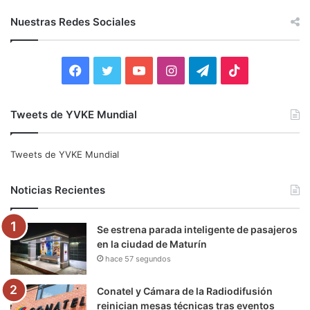
s
c
Nuestras Redes Sociales
a
r
:
F
T
Y
I
T
T
a
w
o
n
e
i
Tweets de YVKE Mundial
c
i
u
s
l
k
e
t
T
t
e
T
Tweets de YVKE Mundial
b
t
u
a
g
o
Noticias Recientes
o
e
b
g
r
k
Se estrena parada inteligente de pasajeros
o
r
e
r
a
en la ciudad de Maturín
hace 57 segundos
k
a
m
m
Conatel y Cámara de la Radiodifusión
reinician mesas técnicas tras eventos