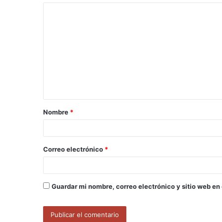
C
o
m
e
n
t
a
Nombre
*
r
i
o
Correo electrónico
*
*
Guardar mi nombre, correo electrónico y sitio web en