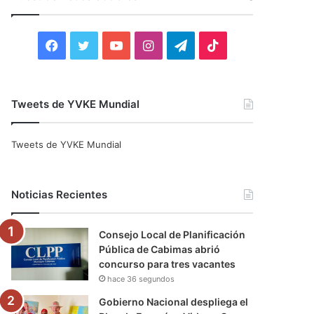
r
:
F
T
Y
I
T
T
a
w
o
n
e
i
c
i
u
s
l
k
Tweets de YVKE Mundial
e
t
T
t
e
T
Tweets de YVKE Mundial
b
t
u
a
g
o
o
e
b
g
r
k
Noticias Recientes
o
r
e
r
a
Consejo Local de Planificación
k
a
m
Pública de Cabimas abrió
concurso para tres vacantes
m
hace 36 segundos
Gobierno Nacional despliega el