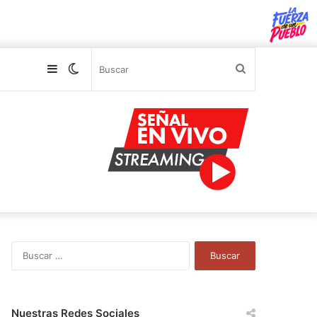
Sidebar
Switch
Buscar
skin
B
u
s
c
a
Nuestras Redes Sociales