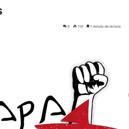
s
0
110
1 minuto de lectura