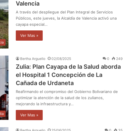
Valencia
A través del despliegue del Plan Integral de Servicios
Públicos, este jueves, la Alcaldía de Valencia activó una
cayapa especial…
Ver Mas »
cia
Bertha Arguello
02/08/2025
0
249
Zulia: Plan Cayapa de la Salud aborda
el Hospital 1 Concepción de La
Cañada de Urdaneta
Reafirmando el compromiso del Gobierno Bolivariano de
optimizar la atención de la salud de los zulianos,
mejorando la infraestructura y…
lia
Ver Mas »
Bertha Arguello
25/06/2025
0
35