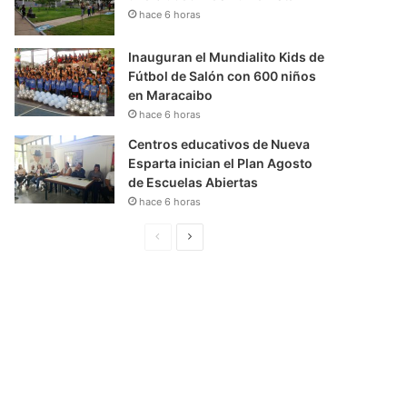
hace 6 horas
Inauguran el Mundialito Kids de
Fútbol de Salón con 600 niños
en Maracaibo
hace 6 horas
Centros educativos de Nueva
Esparta inician el Plan Agosto
de Escuelas Abiertas
hace 6 horas
P
S
á
i
g
g
i
u
n
i
a
e
A
n