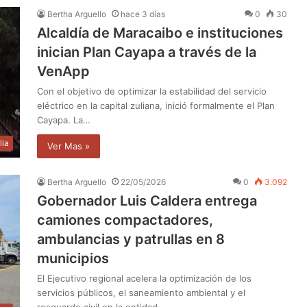
Bertha Arguello
hace 3 días
0
30
Alcaldía de Maracaibo e instituciones
inician Plan Cayapa a través de la
VenApp
Con el objetivo de optimizar la estabilidad del servicio
eléctrico en la capital zuliana, inició formalmente el Plan
Cayapa. La…
lia
Ver Mas »
Bertha Arguello
22/05/2026
0
3.092
Gobernador Luis Caldera entrega
camiones compactadores,
ambulancias y patrullas en 8
municipios
El Ejecutivo regional acelera la optimización de los
servicios públicos, el saneamiento ambiental y el
resguardo civil en la entidad…