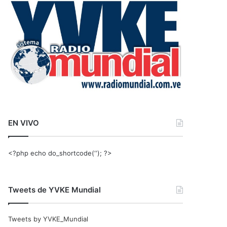
r
:
EN VIVO
<?php echo do_shortcode(‘‘); ?>
Tweets de YVKE Mundial
Tweets by YVKE_Mundial