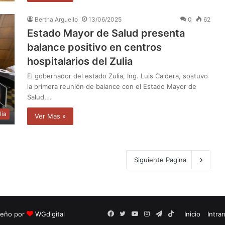
Bertha Arguello
13/06/2025
0
62
Estado Mayor de Salud presenta
balance positivo en centros
hospitalarios del Zulia
El gobernador del estado Zulia, Ing. Luis Caldera, sostuvo
la primera reunión de balance con el Estado Mayor de
Salud,…
lia
Ver Mas »
Siguiente Pagina
seño por
WGdigital
Facebook
Twitter
YouTube
Instagram
Telegram
TikTok
Inicio
Intra