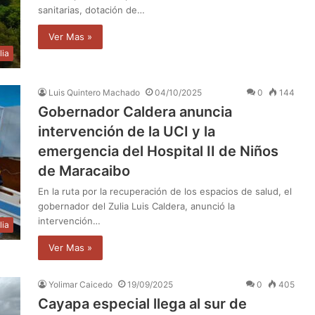
sanitarias, dotación de…
Ver Mas »
lia
Luis Quintero Machado
04/10/2025
0
144
Gobernador Caldera anuncia
intervención de la UCI y la
emergencia del Hospital II de Niños
de Maracaibo
En la ruta por la recuperación de los espacios de salud, el
gobernador del Zulia Luis Caldera, anunció la
intervención…
lia
Ver Mas »
Yolimar Caicedo
19/09/2025
0
405
Cayapa especial llega al sur de