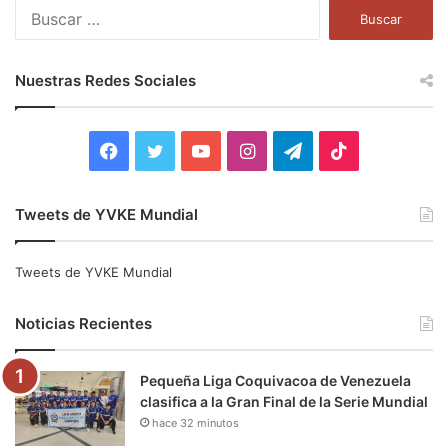
B
u
s
c
Nuestras Redes Sociales
a
r
:
F
T
Y
I
T
T
a
w
o
n
e
i
Tweets de YVKE Mundial
c
i
u
s
l
k
e
t
T
t
e
T
Tweets de YVKE Mundial
b
t
u
a
g
o
Noticias Recientes
o
e
b
g
r
k
Pequeña Liga Coquivacoa de Venezuela
o
r
e
r
a
clasifica a la Gran Final de la Serie Mundial
hace 32 minutos
k
a
m