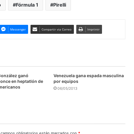
o
Fórmula 1
Pirelli
Messenger
Compartir via Correo
Imprimir
González ganó
Venezuela gana espada masculina
ronce en heptatlón de
por equipos
mericanos
06/05/2013
 campos obligatorios están marcados con
*