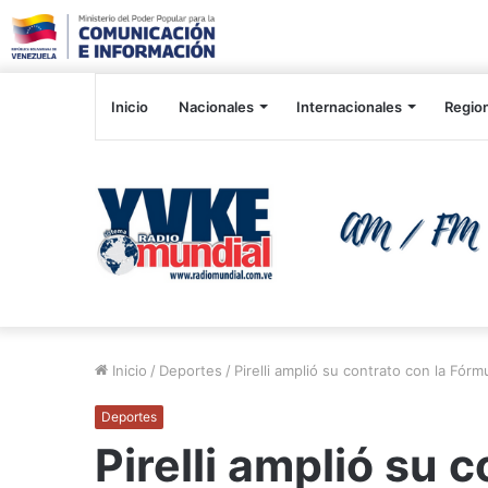
Inicio
Nacionales
Internacionales
Regio
Inicio
/
Deportes
/
Pirelli amplió su contrato con la Fórm
Deportes
Pirelli amplió su c