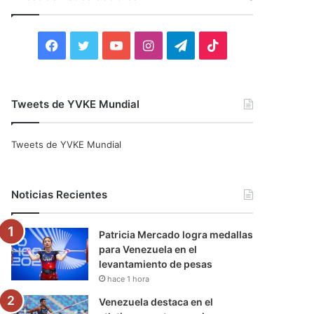
r
:
F
T
Y
I
T
T
a
w
o
n
e
i
c
i
u
s
l
k
Tweets de YVKE Mundial
e
t
T
t
e
T
Tweets de YVKE Mundial
b
t
u
a
g
o
o
e
b
g
r
k
Noticias Recientes
o
r
e
r
a
Patricia Mercado logra medallas
k
a
m
para Venezuela en el
levantamiento de pesas
m
hace 1 hora
Venezuela destaca en el