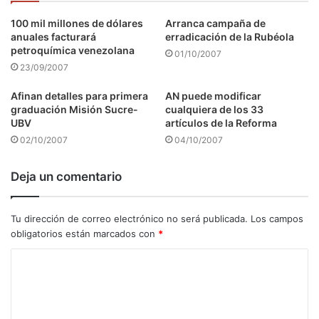
100 mil millones de dólares
Arranca campaña de
anuales facturará
erradicación de la Rubéola
petroquímica venezolana
01/10/2007
23/09/2007
Afinan detalles para primera
AN puede modificar
graduación Misión Sucre-
cualquiera de los 33
UBV
artículos de la Reforma
02/10/2007
04/10/2007
Deja un comentario
Tu dirección de correo electrónico no será publicada.
Los campos
obligatorios están marcados con
*
C
o
m