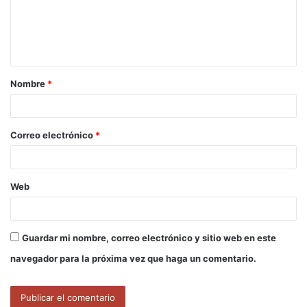
e
n
t
a
Nombre
*
r
i
o
Correo electrónico
*
*
Web
Guardar mi nombre, correo electrónico y sitio web en este
navegador para la próxima vez que haga un comentario.