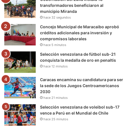
o
r
e
r
a
transformadores beneficiaron al
municipio Miranda
k
a
m
hace 32 segundos
m
Concejo Municipal de Maracaibo aprobó
créditos adicionales para inversión y
compromisos laborales
hace 5 minutos
Selección venezolana de fútbol sub-21
conquista la medalla de oro en penaltis
hace 12 minutos
Caracas encamina su candidatura para ser
la sede de los Juegos Centroamericanos
2030
hace 21 minutos
Selección venezolana de voleibol sub-17
vence a Perú en el Mundial de Chile
hace 25 minutos