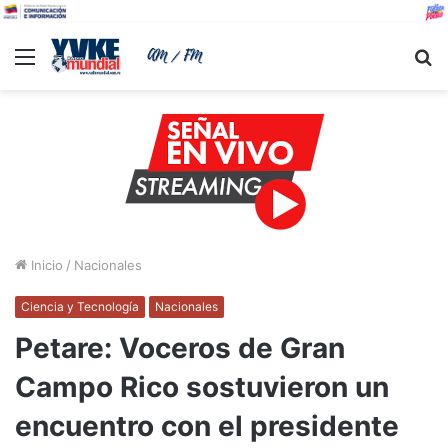
Menu
B
Inicio
/
Nacionales
Ciencia y Tecnología
Nacionales
Petare: Voceros de Gran
Campo Rico sostuvieron un
encuentro con el presidente