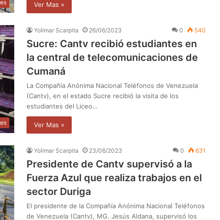
les
Ver Mas »
Yolimar Scarpita
26/06/2023
0
540
Sucre: Cantv recibió estudiantes en
la central de telecomunicaciones de
Cumaná
La Compañía Anónima Nacional Teléfonos de Venezuela
(Cantv), en el estado Sucre recibió la visita de los
estudiantes del Liceo…
les
Ver Mas »
Yolimar Scarpita
23/06/2023
0
631
Presidente de Cantv supervisó a la
Fuerza Azul que realiza trabajos en el
sector Duriga
El presidente de la Compañía Anónima Nacional Teléfonos
de Venezuela (Cantv), MG. Jesús Aldana, supervisó los