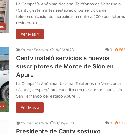
La Compañía Anónima Nacional Teléfonos de Venezuela
(Cantv), este martes restableció los servicios de
telecomunicaciones, aproximadamente a 200 suscriptores
residenciales,…
les
Ver Mas »
Yolimar Scarpita
19/06/2023
0
568
Cantv instaló servicios a nuevos
suscriptores de Monte de Sión en
Apure
La Compañía Anónima Nacional Teléfonos de Venezuela
(Cantv), desplegó sus cuadrillas técnicas en el municipio
San Fernando del estado Apure,…
les
Ver Mas »
Yolimar Scarpita
31/05/2023
0
578
Presidente de Cantv sostuvo