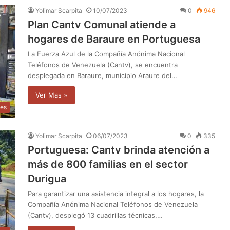
Yolimar Scarpita
10/07/2023
0
946
Plan Cantv Comunal atiende a
hogares de Baraure en Portuguesa
La Fuerza Azul de la Compañía Anónima Nacional
Teléfonos de Venezuela (Cantv), se encuentra
desplegada en Baraure, municipio Araure del…
Ver Mas »
les
Yolimar Scarpita
06/07/2023
0
335
Portuguesa: Cantv brinda atención a
más de 800 familias en el sector
Durigua
Para garantizar una asistencia integral a los hogares, la
Compañía Anónima Nacional Teléfonos de Venezuela
(Cantv), desplegó 13 cuadrillas técnicas,…