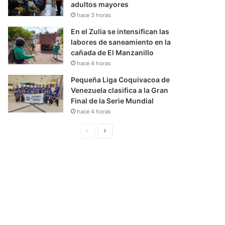
adultos mayores
hace 3 horas
En el Zulia se intensifican las
labores de saneamiento en la
cañada de El Manzanillo
hace 4 horas
Pequeña Liga Coquivacoa de
Venezuela clasifica a la Gran
Final de la Serie Mundial
hace 4 horas
P
S
á
i
g
g
i
u
n
i
a
e
A
n