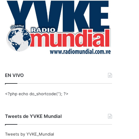
r
:
EN VIVO
<?php echo do_shortcode(‘‘); ?>
Tweets de YVKE Mundial
Tweets by YVKE_Mundial